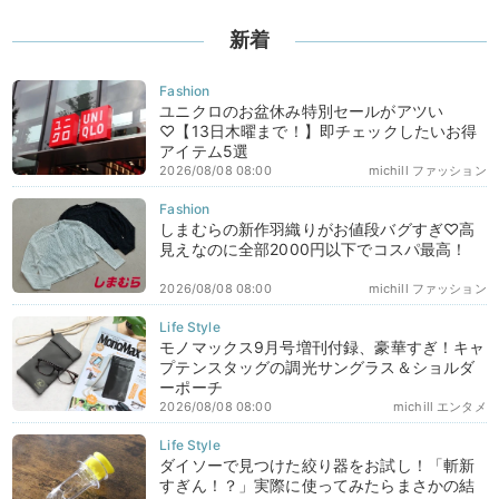
新着
ユニクロのお盆休み特別セールがアツい
♡【13日木曜まで！】即チェックしたいお得
アイテム5選
2026/08/08 08:00
michill ファッション
しまむらの新作羽織りがお値段バグすぎ♡高
見えなのに全部2000円以下でコスパ最高！
2026/08/08 08:00
michill ファッション
モノマックス9月号増刊付録、豪華すぎ！キャ
プテンスタッグの調光サングラス＆ショルダ
ーポーチ
2026/08/08 08:00
michill エンタメ
ダイソーで見つけた絞り器をお試し！「斬新
すぎん！？」実際に使ってみたらまさかの結