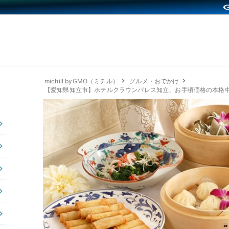
michill byGMO（ミチル）
グルメ・おでかけ
【愛知県知立市】ホテルクラウンパレス知立、お手頃価格の本格