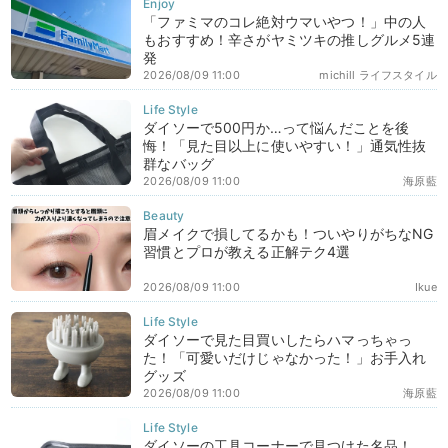
「ファミマのコレ絶対ウマいやつ！」中の人
もおすすめ！辛さがヤミツキの推しグルメ5連
発
2026/08/09 11:00
michill ライフスタイル
ダイソーで500円か…って悩んだことを後
悔！「見た目以上に使いやすい！」通気性抜
群なバッグ
2026/08/09 11:00
海原藍
眉メイクで損してるかも！ついやりがちなNG
習慣とプロが教える正解テク4選
2026/08/09 11:00
Ikue
ダイソーで見た目買いしたらハマっちゃっ
た！「可愛いだけじゃなかった！」お手入れ
グッズ
2026/08/09 11:00
海原藍
ダイソーの工具コーナーで見つけた名品！