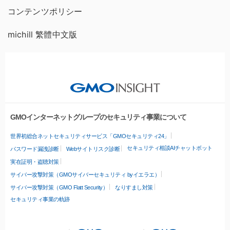
コンテンツポリシー
michill 繁體中文版
GMOインターネットグループのセキュリティ事業について
世界初総合ネットセキュリティサービス「GMOセキュリティ24」
セキュリティ相談AIチャットボット
パスワード漏洩診断
Webサイトリスク診断
実在証明・盗聴対策
サイバー攻撃対策（GMOサイバーセキュリティ byイエラエ）
サイバー攻撃対策（GMO Flatt Security）
なりすまし対策
セキュリティ事業の軌跡