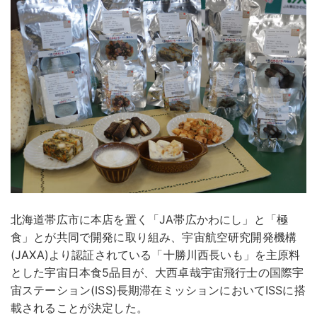
北海道帯広市に本店を置く「JA帯広かわにし」と「極
食」とが共同で開発に取り組み、宇宙航空研究開発機構
(JAXA)より認証されている「十勝川西長いも」を主原料
とした宇宙日本食5品目が、大西卓哉宇宙飛行士の国際宇
宙ステーション(ISS)長期滞在ミッションにおいてISSに搭
載されることが決定した。