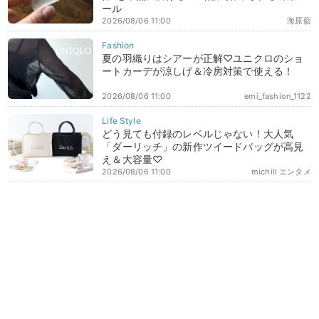
ール
2026/08/06 11:00
海原藍
夏の羽織りはシアーが正解♡ユニクロのショ
ートカーデが涼しげ＆冷房対策で使える！
2026/08/06 11:00
emi_fashion_1122
どう見ても付録のレベルじゃない！大人気
「ダーリッチ」の新作ツイードバッグが高見
え＆大容量♡
2026/08/06 11:00
michill エンタメ