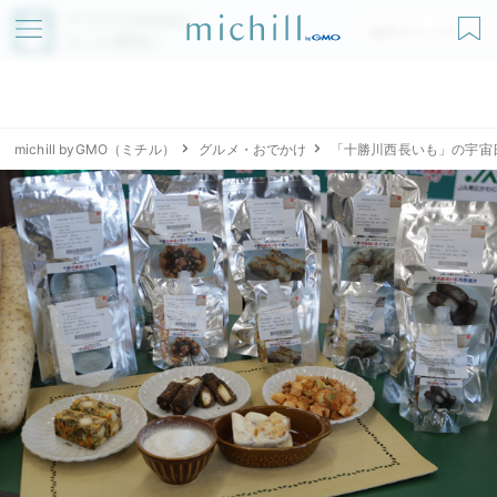
アプリでmichillが
無料ダウンロード
もっと便利に
michill byGMO（ミチル）
グルメ・おでかけ
「十勝川西長いも」の宇宙