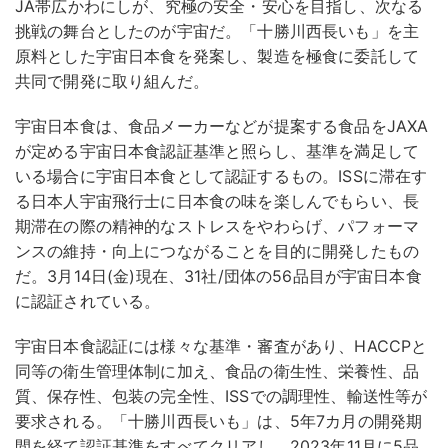
JA帯広かわにしが、究極の安全・安心を目指し、次なる
挑戦の舞台としたのが宇宙だ。「十勝川西長いも」を主
原料とした宇宙日本食を発案し、製造を極食に委託して
共同で開発に取り組んだ。
宇宙日本食は、食品メーカーなどが提案する食品をJAXA
が定める宇宙日本食認証基準と照らし、基準を満足して
いる場合に宇宙日本食として認証するもの。ISSに滞在す
る日本人宇宙飛行士に日本食の味を楽しんでもらい、長
期滞在の際の精神的なストレスをやわらげ、パフォーマ
ンスの維持・向上につながることを目的に開発したもの
だ。3月14日(金)現在、31社/団体の56品目が宇宙日本食
に認証されている。
宇宙日本食認証には様々な基準・審査があり、HACCPと
同等の衛生管理体制に加え、食品の衛生性、栄養性、品
質、保存性、包装の完全性、ISSでの調理性、輸送性等が
要求される。「十勝川西長いも」は、5年7カ月の開発期
間を経て認証基準をすべてクリアし、2023年11月に5品