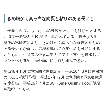
きめ細かく真っ白な肉質と粘りのある長いも
「十勝川西長いも」は、JA帯広かわにしをはじめとする
北海道十勝管内の10JAで生産されている。肥沃な大地、
昼夜の寒暖差により、きめ細かく真っ白な肉質と粘りの
ある長いもが育つ。広域産地化で通年供給を可能にする
とともに、生産者の弛まぬ努力で安全・安心を追求しブ
ランド化を進め、海外輸出にも取り組んできた。
平成18年11月に地域団体商標認定、平成20年3月に選果場
のHACCP認証取得、平成27年12月に地理的表示(GI)保護
制度登録、平成29年4月にSQF(Safe Quality Food)認証
を取得している。