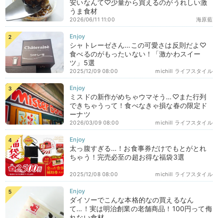
安いなんて♡少量から買えるのがうれしい激
うま食材
2026/06/11 11:00
海原藍
シャトレーゼさん…この可愛さは反則だよ♡
食べるのがもったいない！「激かわスイー
ツ」5選
2025/12/09 08:00
michill ライフスタイル
ミスドの新作がめちゃウマそう…♡また行列
できちゃうって！食べなきゃ損な春の限定ド
ーナツ
2026/03/09 08:00
michill ライフスタイル
太っ腹すぎる…！お食事券だけでもとがとれ
ちゃう！完売必至の超お得な福袋3選
2025/12/08 08:00
michill ライフスタイル
ダイソーでこんな本格的なの買えるなん
て…！実は明治創業の老舗商品！100円って侮
れない食材