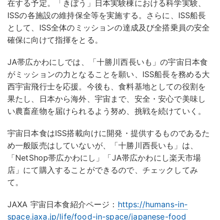
在する予定。「きぼう」日本実験棟における科学実験、
ISSの各施設の維持保全等を実施する。さらに、ISS船長
として、ISS全体のミッションの達成及び全搭乗員の安全
確保に向けて指揮をとる。
JA帯広かわにしでは、「十勝川西長いも」の宇宙日本食
がミッションの力となることを願い、ISS船長を務める大
西宇宙飛行士を応援。今後も、食料基地としての役割を
果たし、日本から海外、宇宙まで、安全・安心で美味し
い農畜産物を届けられるよう努め、挑戦を続けていく。
宇宙日本食はISS搭載向けに開発・提供するものであるた
め一般販売はしていないが、「十勝川西長いも」は、
「NetShop帯広かわにし」「JA帯広かわにし楽天市場
店」にて購入することができるので、チェックしてみ
て。
JAXA 宇宙日本食紹介ページ：
https://humans-in-
space.jaxa.jp/life/food-in-space/japanese-food