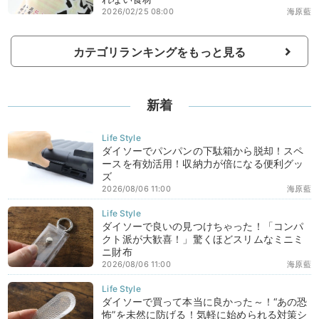
2026/02/25 08:00
海原藍
カテゴリランキングをもっと見る
新着
ダイソーでパンパンの下駄箱から脱却！スペ
ースを有効活用！収納力が倍になる便利グッ
ズ
2026/08/06 11:00
海原藍
ダイソーで良いの見つけちゃった！「コンパ
クト派が大歓喜！」驚くほどスリムなミニミ
ニ財布
2026/08/06 11:00
海原藍
ダイソーで買って本当に良かった～！“あの恐
怖”を未然に防げる！気軽に始められる対策シ