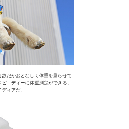
何故だかおとなしく体重を量らせて
スピ－ディーに体重測定ができる、
イディアだ。