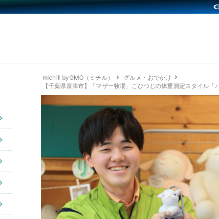
michill byGMO（ミチル）
グルメ・おでかけ
【千葉県富津市】「マザー牧場」こひつじの体重測定スタイル「