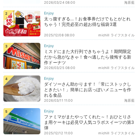
2026/03/24 08:00
海原藍
太っ腹すぎる…！お食事券だけでもとがとれ
ちゃう！完売必至の超お得な福袋3選
2025/12/08 08:00
michill ライフスタイル
ミスドにまた大行列できちゃうよ！期間限定
だから急がなきゃ！食べ逃したら後悔する新
作ドーナツ
2026/03/25 08:00
michill ライフスタイル
ダイソーさん助かります！「常にストックし
ときたい！」簡単にお店っぽいメニューを作
れる食品
2026/03/11 11:00
海原藍
ファミマがまたやってくれた～！おひとりさ
ま用ケーキは必見♡人気コラボスイーツの第3
弾
2025/12/12 11:00
michill ライフスタイル