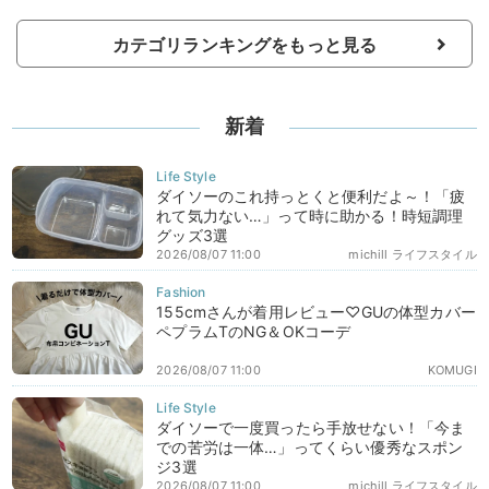
カテゴリランキングをもっと見る
新着
ダイソーのこれ持っとくと便利だよ～！「疲
れて気力ない…」って時に助かる！時短調理
グッズ3選
2026/08/07 11:00
michill ライフスタイル
155cmさんが着用レビュー♡GUの体型カバー
ペプラムTのNG＆OKコーデ
2026/08/07 11:00
KOMUGI
ダイソーで一度買ったら手放せない！「今ま
での苦労は一体…」ってくらい優秀なスポン
ジ3選
2026/08/07 11:00
michill ライフスタイル