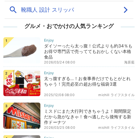
グルメ・おでかけの人気ランキング
ダイソーったら太っ腹！公式よりも約34％も
お得♡専門店で売っててもおかしくない本格
食品
2026/03/24 08:00
海原藍
太っ腹すぎる…！お食事券だけでもとがとれ
ちゃう！完売必至の超お得な福袋3選
2025/12/08 08:00
michill ライフスタイル
ミスドにまた大行列できちゃうよ！期間限定
だから急がなきゃ！食べ逃したら後悔する新
作ドーナツ
2026/03/25 08:00
michill ライフスタイル