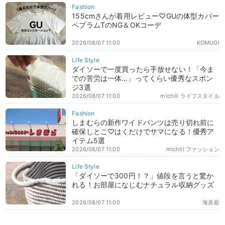
155cmさんが着用レビュー♡GUの体型カバー
ペプラムTのNG＆OKコーデ
2026/08/07 11:00
KOMUGI
ダイソーで一度買ったら手放せない！「今ま
での苦労は一体…」ってくらい優秀なスポン
ジ3選
2026/08/07 11:00
michill ライフスタイル
しまむらの新作ワイドパンツは売り切れ前に
確保しとこ♡はくだけでサマになる！優秀ア
イテム5選
2026/08/07 11:00
michill ファッション
「ダイソーで300円！？」値段を言うと驚か
れる！お部屋になじむナチュラル収納グッズ
2026/08/07 11:00
海原藍