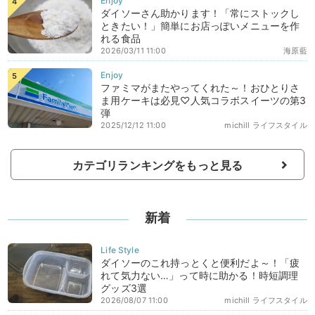
ダイソーさん助かります！「常にストックし
ときたい！」簡単にお店っぽいメニューを作
れる食品
2026/03/11 11:00
海原藍
ファミマがまたやってくれた～！おひとりさ
ま用ケーキは必見♡人気コラボスイーツの第3
弾
2025/12/12 11:00
michill ライフスタイル
カテゴリランキングをもっと見る
新着
ダイソーのこれ持っとくと便利だよ～！「疲
れて気力ない…」って時に助かる！時短調理
グッズ3選
2026/08/07 11:00
michill ライフスタイル