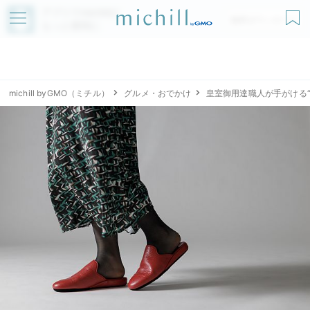
アプリでmichillが
無料ダウンロード
もっと便利に
michill byGMO（ミチル）
グルメ・おでかけ
皇室御用達職人が手がける