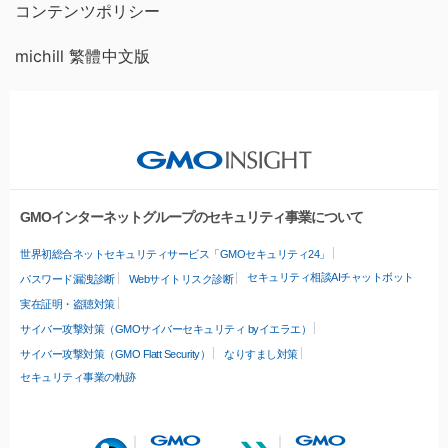
コンテンツポリシー
michill 繁體中文版
GMOインターネットグループのセキュリティ事業について
世界初総合ネットセキュリティサービス「GMOセキュリティ24」
セキュリティ相談AIチャットボット
パスワード漏洩診断
Webサイトリスク診断
実在証明・盗聴対策
サイバー攻撃対策（GMOサイバーセキュリティ byイエラエ）
サイバー攻撃対策（GMO Flatt Security）
なりすまし対策
セキュリティ事業の軌跡