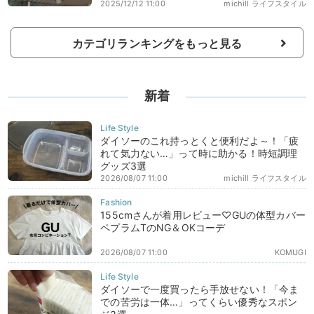
2025/12/12 11:00
michill ライフスタイル
カテゴリランキングをもっと見る
新着
ダイソーのこれ持っとくと便利だよ～！「疲
れて気力ない…」って時に助かる！時短調理
グッズ3選
2026/08/07 11:00
michill ライフスタイル
155cmさんが着用レビュー♡GUの体型カバー
ペプラムTのNG＆OKコーデ
2026/08/07 11:00
KOMUGI
ダイソーで一度買ったら手放せない！「今ま
での苦労は一体…」ってくらい優秀なスポン