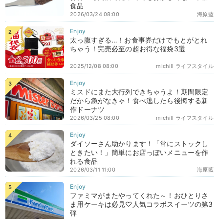
食品
2026/03/24 08:00
海原藍
太っ腹すぎる…！お食事券だけでもとがとれ
ちゃう！完売必至の超お得な福袋3選
2025/12/08 08:00
michill ライフスタイル
ミスドにまた大行列できちゃうよ！期間限定
だから急がなきゃ！食べ逃したら後悔する新
作ドーナツ
2026/03/25 08:00
michill ライフスタイル
ダイソーさん助かります！「常にストックし
ときたい！」簡単にお店っぽいメニューを作
れる食品
2026/03/11 11:00
海原藍
ファミマがまたやってくれた～！おひとりさ
ま用ケーキは必見♡人気コラボスイーツの第3
弾