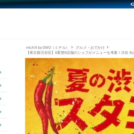
michill byGMO（ミチル）
グルメ・おでかけ
【東京都渋谷区】6業態6店舗のシェフがメニューを考案！渋谷 By