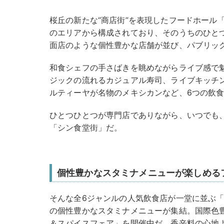
桜丘の新たな“商店街”を表現したフードホール「F
のエリアから構成されており、そのうちのひとつであ
面店のような個性豊かな店舗が並び、パブリッ
和食シェフの手さばきを眺めながらライブ感で
ジックの流れるカジュアル寿司、ライブキッチ
ルティーヤが名物のメキシカンなど、6つの飲
ひとつひとつが専門店でありながら、いつでも
「シン食堂街」だ。
個性豊かなスタミナメニューが楽しめる
そんな全6ジャンルの人気飲食店が一堂に並ぶ「渋
の個性豊かなスタミナメニューが集結。国際色
＆スパイスフェア」を開催中だ。香辛料の心地