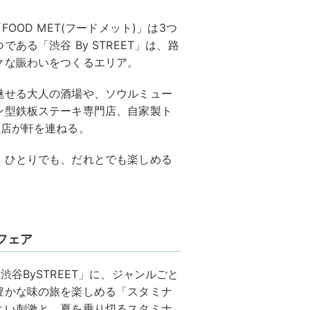
OOD MET(フードメット)」は3つ
る「渋谷 By STREET」は、路
クな賑わいをつくるエリア。
魅せる大人の酒場や、ソウルミュー
ン型鉄板ステーキ専門店、自家製ト
食店が軒を連ねる。
、ひとりでも、だれとでも楽しめる
フェア
谷BySTREET」に、ジャンルごと
豊かな味の旅を楽しめる「スタミナ
よい刺激と、夏を乗り切るスタミナ