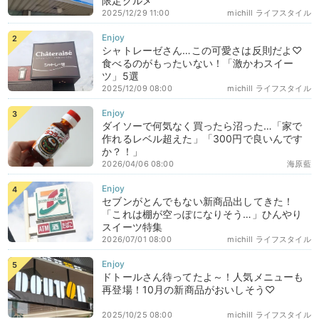
限定グルメ
2025/12/29 11:00
michill ライフスタイル
シャトレーゼさん…この可愛さは反則だよ♡
食べるのがもったいない！「激かわスイー
ツ」5選
2025/12/09 08:00
michill ライフスタイル
ダイソーで何気なく買ったら沼った…「家で
作れるレベル超えた」「300円で良いんです
か？！」
2026/04/06 08:00
海原藍
セブンがとんでもない新商品出してきた！
「これは棚が空っぽになりそう…」ひんやり
スイーツ特集
2026/07/01 08:00
michill ライフスタイル
ドトールさん待ってたよ～！人気メニューも
再登場！10月の新商品がおいしそう♡
2025/10/25 08:00
michill ライフスタイル