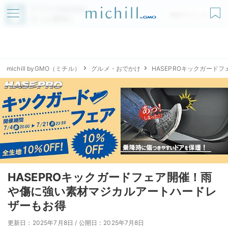
アプリでmichillが
無料ダウンロード
もっと便利に
michill byGMO（ミチル）
グルメ・おでかけ
HASEPROキックガード
HASEPROキックガードフェア開催！雨
や傷に強い素材マジカルアートハードレ
ザーもお得
更新日：2025年7月8日
/
公開日：2025年7月8日