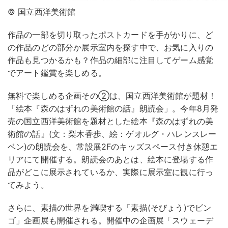
© 国立西洋美術館
作品の一部を切り取ったポストカードを手がかりに、ど
の作品のどの部分か展示室内を探す中で、お気に入りの
作品も見つかるかも？作品の細部に注目してゲーム感覚
でアート鑑賞を楽しめる。
無料で楽しめる企画その②は、国立西洋美術館が題材！
「絵本『森のはずれの美術館の話』朗読会」。今年8月発
売の国立西洋美術館を題材とした絵本『森のはずれの美
術館の話』(文：梨木香歩、絵：ゲオルグ・ハレンスレー
ベン)の朗読会を、常設展2Fのキッズスペース付き休憩エ
リアにて開催する。朗読会のあとは、絵本に登場する作
品がどこに展示されているか、実際に展示室に観に行っ
てみよう。
さらに、素描の世界を満喫する「素描(そびょう)でビン
ゴ」企画展も開催される。開催中の企画展「スウェーデ