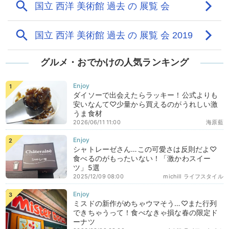
グルメ・おでかけの人気ランキング
ダイソーで出会えたらラッキー！公式よりも
安いなんて♡少量から買えるのがうれしい激
うま食材
2026/06/11 11:00
海原藍
シャトレーゼさん…この可愛さは反則だよ♡
食べるのがもったいない！「激かわスイー
ツ」5選
2025/12/09 08:00
michill ライフスタイル
ミスドの新作がめちゃウマそう…♡また行列
できちゃうって！食べなきゃ損な春の限定ド
ーナツ