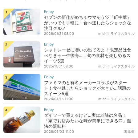
セブンの新作がめちゃウマそう♡「町中華」
がいつでも手軽に！食べ逃したらショックな
注目グルメ
2026/01/21 08:00
michill ライフスタイル
シャトレーゼに凄いの出てるよ！限定品は食
べなきゃ一生後悔…！旬の食材を楽しめるス
イーツ5選
2025/11/01 08:00
michill ライフスタイル
ファミマのと有名メーカーコラボがスター
ト！食べ逃したらショックが大きい…話題の
スイーツ5選
2026/04/15 11:00
michill ライフスタイル
ダイソーで買えるけど…実は老舗の名品！
「家でお店みたいな味が簡単にできる♡」魔
法の調味料
2026/06/02 11:00
海原藍