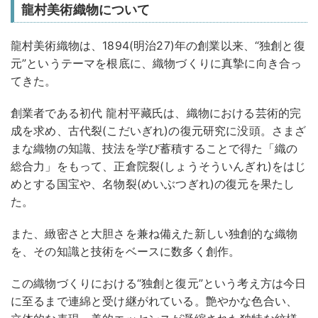
龍村美術織物について
龍村美術織物は、1894(明治27)年の創業以来、“独創と復
元”というテーマを根底に、織物づくりに真摯に向き合っ
てきた。
創業者である初代 龍村平藏氏は、織物における芸術的完
成を求め、古代裂(こだいぎれ)の復元研究に没頭。さまざ
まな織物の知識、技法を学び蓄積することで得た「織の
総合力」をもって、正倉院裂(しょうそういんぎれ)をはじ
めとする国宝や、名物裂(めいぶつぎれ)の復元を果たし
た。
また、緻密さと大胆さを兼ね備えた新しい独創的な織物
を、その知識と技術をベースに数多く創作。
この織物づくりにおける“独創と復元”という考え方は今日
に至るまで連綿と受け継がれている。艶やかな色合い、