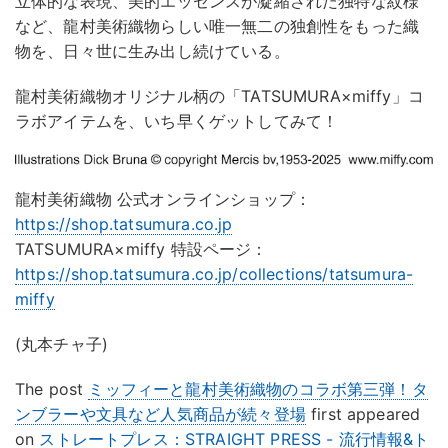
立体的な表現、美的エッセンスが凝縮された独特な紋様
など、龍村美術織物らしい唯一無二の独創性をもった織
物を、日々世に生み出し続けている。
龍村美術織物オリジナル柄の「TATSUMURA×miffy」コ
ラボアイテムを、いち早くゲットしてみて！
龍村美術織物 公式オンラインショップ：
https://shop.tatsumura.co.jp
TATSUMURA×miffy 特設ページ：
https://shop.tatsumura.co.jp/collections/tatsumura-
miffy
(丸本チャ子)
The post
ミッフィーと龍村美術織物のコラボ第三弾！タ
ンブラーや文具など人気商品が続々登場
first appeared
on
ストレートプレス：STRAIGHT PRESS - 流行情報&ト