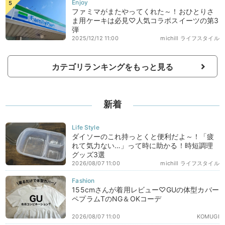
ファミマがまたやってくれた～！おひとりさ
ま用ケーキは必見♡人気コラボスイーツの第3
弾
2025/12/12 11:00
michill ライフスタイル
カテゴリランキングをもっと見る
新着
ダイソーのこれ持っとくと便利だよ～！「疲
れて気力ない…」って時に助かる！時短調理
グッズ3選
2026/08/07 11:00
michill ライフスタイル
155cmさんが着用レビュー♡GUの体型カバー
ペプラムTのNG＆OKコーデ
2026/08/07 11:00
KOMUGI