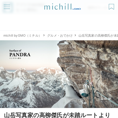
アプリでmichillが
無料ダウンロード
もっと便利に
michill byGMO（ミチル）
グルメ・おでかけ
山岳写真家の高柳傑氏が未
山岳写真家の高柳傑氏が未踏ルートより