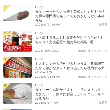
ダイソーったら太っ腹！公式よりも約34％も
お得♡専門店で売っててもおかしくない本格
食品
2026/03/24 08:00
海原藍
太っ腹すぎる…！お食事券だけでもとがとれ
ちゃう！完売必至の超お得な福袋3選
2025/12/08 08:00
michill ライフスタイル
ミスドにまた大行列できちゃうよ！期間限定
だから急がなきゃ！食べ逃したら後悔する新
作ドーナツ
2026/03/25 08:00
michill ライフスタイル
ダイソーさん助かります！「常にストックし
ときたい！」簡単にお店っぽいメニューを作
れる食品
2026/03/11 11:00
海原藍