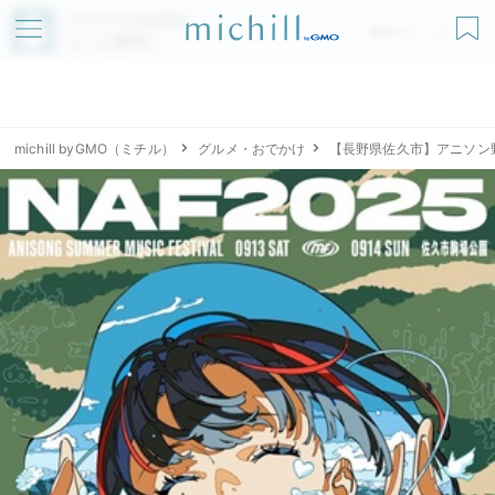
アプリでmichillが
無料ダウンロード
もっと便利に
michill byGMO（ミチル）
グルメ・おでかけ
【長野県佐久市】アニソン