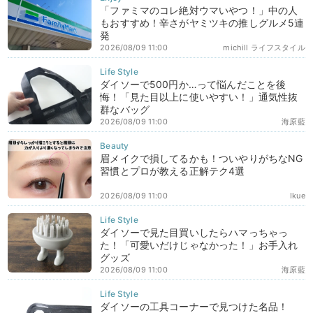
「ファミマのコレ絶対ウマいやつ！」中の人
もおすすめ！辛さがヤミツキの推しグルメ5連
発
2026/08/09 11:00
michill ライフスタイル
ダイソーで500円か…って悩んだことを後
悔！「見た目以上に使いやすい！」通気性抜
群なバッグ
2026/08/09 11:00
海原藍
眉メイクで損してるかも！ついやりがちなNG
習慣とプロが教える正解テク4選
2026/08/09 11:00
Ikue
ダイソーで見た目買いしたらハマっちゃっ
た！「可愛いだけじゃなかった！」お手入れ
グッズ
2026/08/09 11:00
海原藍
ダイソーの工具コーナーで見つけた名品！