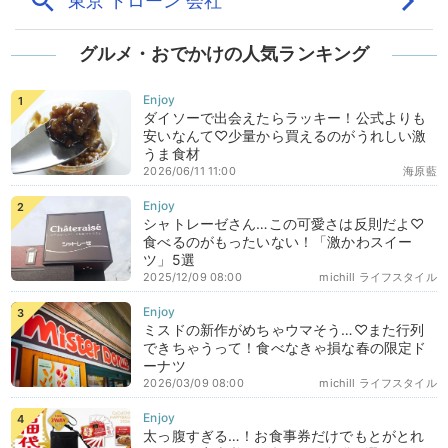
グルメ・おでかけの人気ランキング
ダイソーで出会えたらラッキー！公式よりも
安いなんて♡少量から買えるのがうれしい激
うま食材
2026/06/11 11:00
海原藍
シャトレーゼさん…この可愛さは反則だよ♡
食べるのがもったいない！「激かわスイー
ツ」5選
2025/12/09 08:00
michill ライフスタイル
ミスドの新作がめちゃウマそう…♡また行列
できちゃうって！食べなきゃ損な春の限定ド
ーナツ
2026/03/09 08:00
michill ライフスタイル
太っ腹すぎる…！お食事券だけでもとがとれ