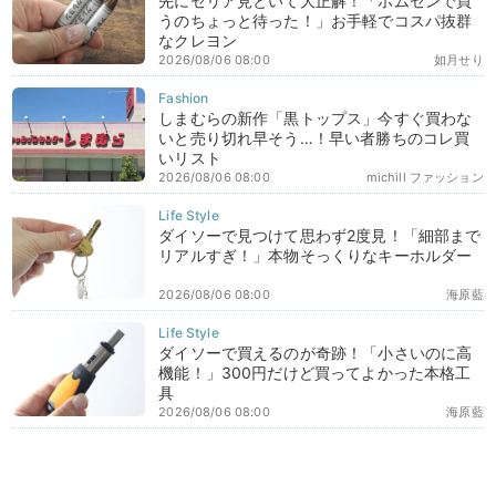
先にセリア見といて大正解！「ホムセンで買
うのちょっと待った！」お手軽でコスパ抜群
なクレヨン
2026/08/06 08:00
如月せり
しまむらの新作「黒トップス」今すぐ買わな
いと売り切れ早そう…！早い者勝ちのコレ買
いリスト
2026/08/06 08:00
michill ファッション
ダイソーで見つけて思わず2度見！「細部まで
リアルすぎ！」本物そっくりなキーホルダー
2026/08/06 08:00
海原藍
ダイソーで買えるのが奇跡！「小さいのに高
機能！」300円だけど買ってよかった本格工
具
2026/08/06 08:00
海原藍