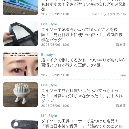
もおすすめ！辛さがヤミツキの推しグルメ5連
発
2026/08/09 11:00
michill ライフスタイル
ダイソーで500円か…って悩んだことを後
悔！「見た目以上に使いやすい！」通気性抜
群なバッグ
2026/08/09 11:00
海原藍
眉メイクで損してるかも！ついやりがちなNG
習慣とプロが教える正解テク4選
2026/08/09 11:00
Ikue
ダイソーで見た目買いしたらハマっちゃっ
た！「可愛いだけじゃなかった！」お手入れ
グッズ
2026/08/09 11:00
海原藍
ダイソーの工具コーナーで見つけた名品！
「実は日本製で優秀！」「諦めてたのにスル