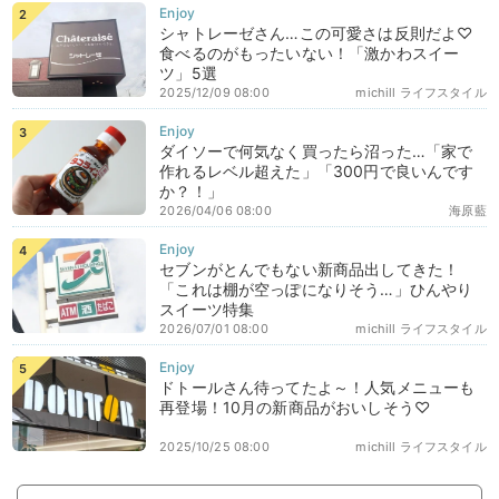
シャトレーゼさん…この可愛さは反則だよ♡
食べるのがもったいない！「激かわスイー
ツ」5選
2025/12/09 08:00
michill ライフスタイル
ダイソーで何気なく買ったら沼った…「家で
作れるレベル超えた」「300円で良いんです
か？！」
2026/04/06 08:00
海原藍
セブンがとんでもない新商品出してきた！
「これは棚が空っぽになりそう…」ひんやり
スイーツ特集
2026/07/01 08:00
michill ライフスタイル
ドトールさん待ってたよ～！人気メニューも
再登場！10月の新商品がおいしそう♡
2025/10/25 08:00
michill ライフスタイル