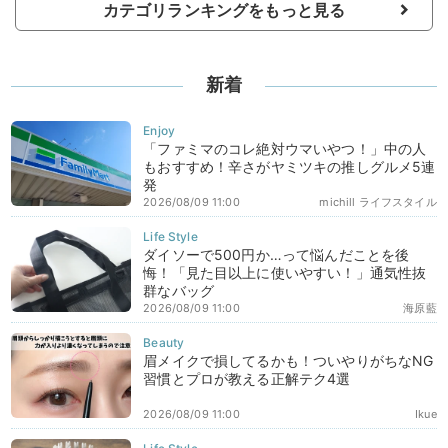
カテゴリランキングをもっと見る
新着
「ファミマのコレ絶対ウマいやつ！」中の人
もおすすめ！辛さがヤミツキの推しグルメ5連
発
2026/08/09 11:00
michill ライフスタイル
ダイソーで500円か…って悩んだことを後
悔！「見た目以上に使いやすい！」通気性抜
群なバッグ
2026/08/09 11:00
海原藍
眉メイクで損してるかも！ついやりがちなNG
習慣とプロが教える正解テク4選
2026/08/09 11:00
Ikue