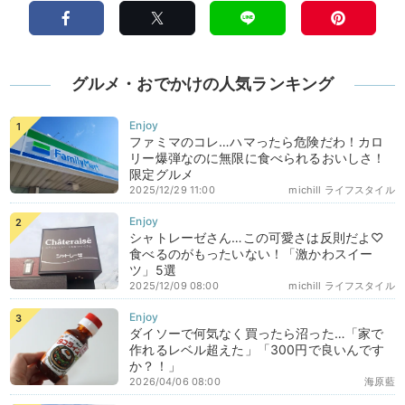
グルメ・おでかけの人気ランキング
ファミマのコレ…ハマったら危険だわ！カロ
リー爆弾なのに無限に食べられるおいしさ！
限定グルメ
2025/12/29 11:00
michill ライフスタイル
シャトレーゼさん…この可愛さは反則だよ♡
食べるのがもったいない！「激かわスイー
ツ」5選
2025/12/09 08:00
michill ライフスタイル
ダイソーで何気なく買ったら沼った…「家で
作れるレベル超えた」「300円で良いんです
か？！」
2026/04/06 08:00
海原藍