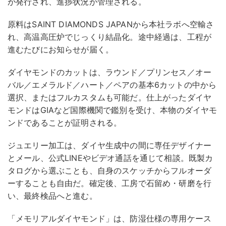
が発行され、進捗状況が管理される。
原料はSAINT DIAMONDS JAPANから本社ラボへ空輸さ
れ、高温高圧炉でじっくり結晶化。途中経過は、工程が
進むたびにお知らせが届く。
ダイヤモンドのカットは、ラウンド／プリンセス／オー
バル／エメラルド／ハート／ペアの基本6カットの中から
選択、またはフルカスタムも可能だ。仕上がったダイヤ
モンドはGIAなど国際機関で鑑別を受け、本物のダイヤモ
ンドであることが証明される。
ジュエリー加工は、ダイヤ生成中の間に専任デザイナー
とメール、公式LINEやビデオ通話を通じて相談。既製カ
タログから選ぶことも、自身のスケッチからフルオーダ
ーすることも自由だ。確定後、工房で石留め・研磨を行
い、最終検品へと進む。
「メモリアルダイヤモンド」は、防湿仕様の専用ケース