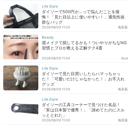
ダイソーで500円か…って悩んだことを後
悔！「見た目以上に使いやすい！」通気性抜
群なバッグ
2026/08/09 11:00
海原藍
眉メイクで損してるかも！ついやりがちなNG
習慣とプロが教える正解テク4選
2026/08/09 11:00
Ikue
ダイソーで見た目買いしたらハマっちゃっ
た！「可愛いだけじゃなかった！」お手入れ
グッズ
2026/08/09 11:00
海原藍
ダイソーの工具コーナーで見つけた名品！
「実は日本製で優秀！」「諦めてたのにスル
ッととれた」
2026/08/09 11:00
海原藍