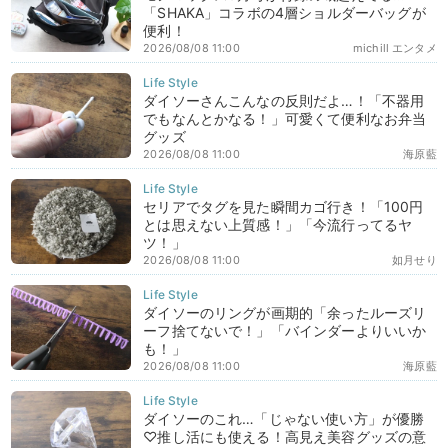
「SHAKA」コラボの4層ショルダーバッグが
便利！
2026/08/08 11:00
michill エンタメ
ダイソーさんこんなの反則だよ…！「不器用
でもなんとかなる！」可愛くて便利なお弁当
グッズ
2026/08/08 11:00
海原藍
セリアでタグを見た瞬間カゴ行き！「100円
とは思えない上質感！」「今流行ってるヤ
ツ！」
2026/08/08 11:00
如月せり
ダイソーのリングが画期的「余ったルーズリ
ーフ捨てないで！」「バインダーよりいいか
も！」
2026/08/08 11:00
海原藍
ダイソーのこれ…「じゃない使い方」が優勝
♡推し活にも使える！高見え美容グッズの意