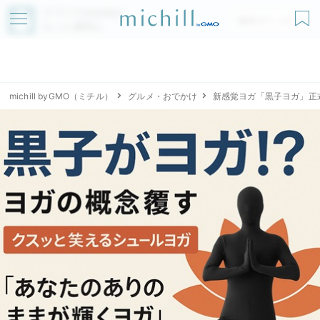
アプリでmichillが
無料ダウンロード
もっと便利に
michill byGMO（ミチル）
グルメ・おでかけ
新感覚ヨガ「黒子ヨガ」正