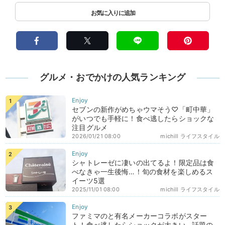
グルメ・おでかけの人気ランキング
セブンの新作がめちゃウマそう♡「町中華」
がいつでも手軽に！食べ逃したらショックな
注目グルメ
2026/01/21 08:00
michill ライフスタイル
シャトレーゼに凄いの出てるよ！限定品は食
べなきゃ一生後悔…！旬の食材を楽しめるス
イーツ5選
2025/11/01 08:00
michill ライフスタイル
ファミマのと有名メーカーコラボがスター
ト！食べ逃したらショックが大きい…話題の