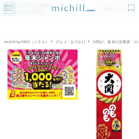
アプリでmichillが
無料ダウンロード
もっと便利に
michill byGMO（ミチル）
グルメ・おでかけ
大関が、食卓の定番酒「の