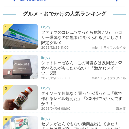
グルメ・おでかけの人気ランキング
ファミマのコレ…ハマったら危険だわ！カロ
リー爆弾なのに無限に食べられるおいしさ！
限定グルメ
2025/12/29 11:00
michill ライフスタイル
シャトレーゼさん…この可愛さは反則だよ♡
食べるのがもったいない！「激かわスイー
ツ」5選
2025/12/09 08:00
michill ライフスタイル
ダイソーで何気なく買ったら沼った…「家で
作れるレベル超えた」「300円で良いんです
か？！」
2026/04/06 08:00
海原藍
セブンがとんでもない新商品出してきた！
「これは棚が空っぽになりそう…」ひんやり