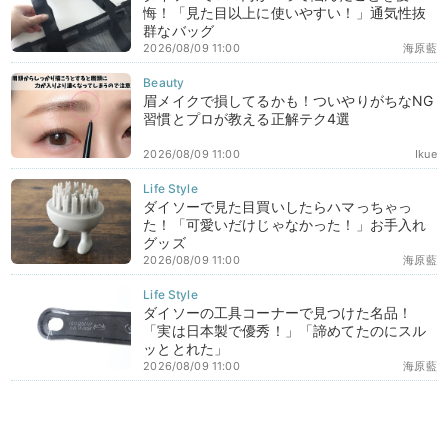
悔！「見た目以上に使いやすい！」通気性抜
群なバッグ
2026/08/09 11:00
海原藍
眉メイクで損してるかも！ついやりがちなNG
習慣とプロが教える正解テク4選
2026/08/09 11:00
Ikue
ダイソーで見た目買いしたらハマっちゃっ
た！「可愛いだけじゃなかった！」お手入れ
グッズ
2026/08/09 11:00
海原藍
ダイソーの工具コーナーで見つけた名品！
「実は日本製で優秀！」「諦めてたのにスル
ッととれた」
2026/08/09 11:00
海原藍