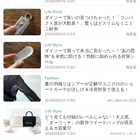
2026/08/06 11:00
海原藍
ダイソーで良いの見つけちゃった！「コンパ
クト派が大歓喜！」驚くほどスリムなミニミ
ニ財布
2026/08/06 11:00
海原藍
ダイソーで買って本当に良かった～！“あの恐
怖”を未然に防げる！気軽に始められる対策シ
ール
2026/08/06 11:00
海原藍
夏の羽織りはシアーが正解♡ユニクロのショ
ートカーデが涼しげ＆冷房対策で使える！
2026/08/06 11:00
emi_fashion_1122
どう見ても付録のレベルじゃない！大人気
「ダーリッチ」の新作ツイードバッグが高見
え＆大容量♡
2026/08/06 11:00
michill エンタメ