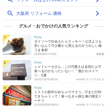
グルメ・おでかけの人気ランキング
ダイソーで出会えたらラッキー！公式よりも
安いなんて♡少量から買えるのがうれしい激
うま食材
2026/06/11 11:00
海原藍
シャトレーゼさん…この可愛さは反則だよ♡
食べるのがもったいない！「激かわスイー
ツ」5選
2025/12/09 08:00
michill ライフスタイル
ミスドの新作がめちゃウマそう…♡また行列
できちゃうって！食べなきゃ損な春の限定ド
ーナツ
2026/03/09 08:00
michill ライフスタイル