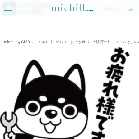
アプリでmichillが
無料ダウンロード
もっと便利に
michill byGMO（ミチル）
グルメ・おでかけ
大阪府のリフォームはまの