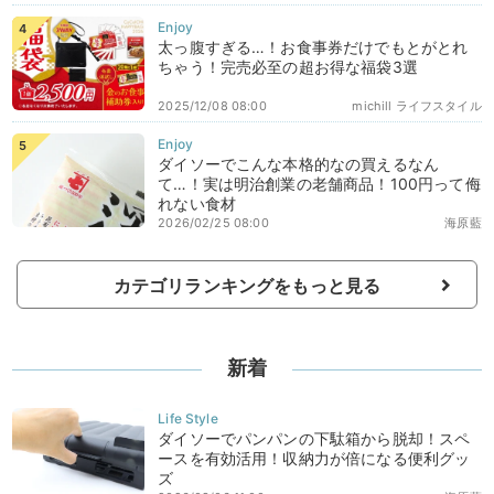
太っ腹すぎる…！お食事券だけでもとがとれ
ちゃう！完売必至の超お得な福袋3選
2025/12/08 08:00
michill ライフスタイル
ダイソーでこんな本格的なの買えるなん
て…！実は明治創業の老舗商品！100円って侮
れない食材
2026/02/25 08:00
海原藍
カテゴリランキングをもっと見る
新着
ダイソーでパンパンの下駄箱から脱却！スペ
ースを有効活用！収納力が倍になる便利グッ
ズ