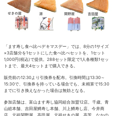
「ます寿し食べ比べデキマスデー」では、8分の1サイズ
×3店舗分を1セットにした食べ比べセットを、1セット
1,000円(税込)で提供。288セット限定で1人各種類1セッ
トまで、最大4セットまで購入できる。
販売前の12:30より引換券を配布。引換時間は13:30～
15:30で、引換券を持っている場合でも、未精算で15:30
までに引き換えなかった場合は無効となる。
参加店舗は、富山ます寿し協同組合加盟12店。千歳、青
山総本舗、吉田屋鱒寿し本舗、川上鱒寿し店、今井商
店、元祖関野屋、高田屋、元祖せきの屋、高芳、なかの