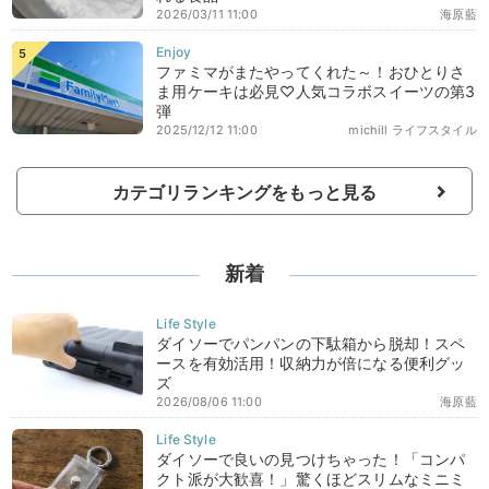
2026/03/11 11:00
海原藍
ファミマがまたやってくれた～！おひとりさ
ま用ケーキは必見♡人気コラボスイーツの第3
弾
2025/12/12 11:00
michill ライフスタイル
カテゴリランキングをもっと見る
新着
ダイソーでパンパンの下駄箱から脱却！スペ
ースを有効活用！収納力が倍になる便利グッ
ズ
2026/08/06 11:00
海原藍
ダイソーで良いの見つけちゃった！「コンパ
クト派が大歓喜！」驚くほどスリムなミニミ