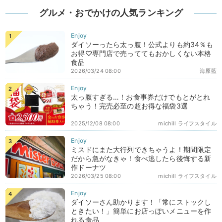
グルメ・おでかけの人気ランキング
ダイソーったら太っ腹！公式よりも約34％も
お得♡専門店で売っててもおかしくない本格
食品
2026/03/24 08:00
海原藍
太っ腹すぎる…！お食事券だけでもとがとれ
ちゃう！完売必至の超お得な福袋3選
2025/12/08 08:00
michill ライフスタイル
ミスドにまた大行列できちゃうよ！期間限定
だから急がなきゃ！食べ逃したら後悔する新
作ドーナツ
2026/03/25 08:00
michill ライフスタイル
ダイソーさん助かります！「常にストックし
ときたい！」簡単にお店っぽいメニューを作
れる食品