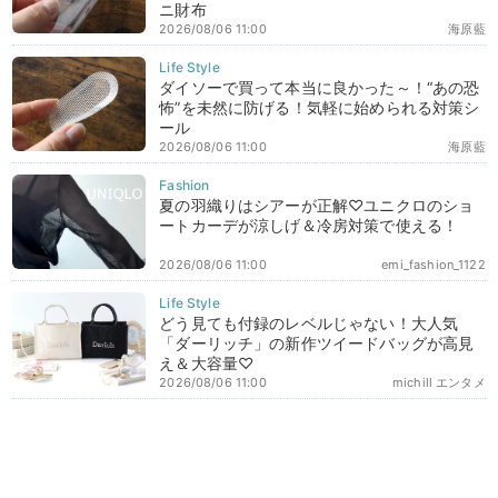
ニ財布
2026/08/06 11:00
海原藍
ダイソーで買って本当に良かった～！“あの恐
怖”を未然に防げる！気軽に始められる対策シ
ール
2026/08/06 11:00
海原藍
夏の羽織りはシアーが正解♡ユニクロのショ
ートカーデが涼しげ＆冷房対策で使える！
2026/08/06 11:00
emi_fashion_1122
どう見ても付録のレベルじゃない！大人気
「ダーリッチ」の新作ツイードバッグが高見
え＆大容量♡
2026/08/06 11:00
michill エンタメ