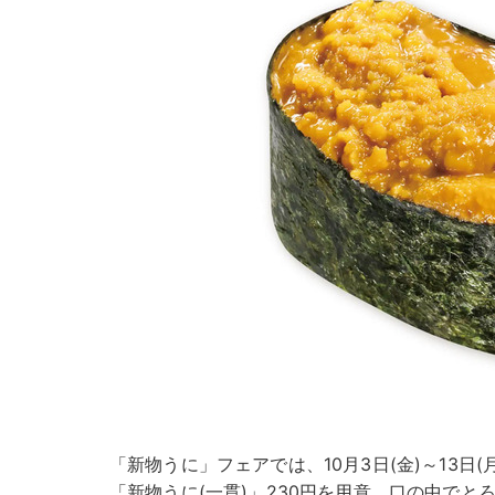
「新物うに」フェアでは、10月3日(金)～13日
「新物うに(一貫)」230円を用意。口の中で