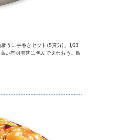
板うに手巻きセット(5貫分)」1,68
り高い有明海苔に包んで味わおう。販