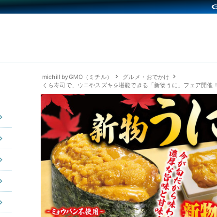
michill byGMO（ミチル）
グルメ・おでかけ
くら寿司で、ウニやスズキを堪能できる「新物うに」フェア開催