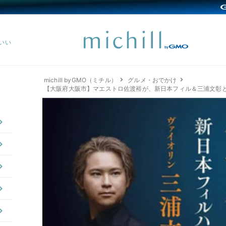
michill byGMO（ミチル）
グルメ・おでかけ
【大阪府大阪市】マエストロ佐渡裕が、新日本フィル＆三浦文彰