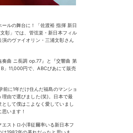
ールの舞台に！「佐渡裕 指揮 新日
浦文彰」では、管弦楽・新日本フィル
共演のヴァイオリン・三浦文彰さん
。
 ニ長調 op.77』と『交響曲 第
「B」11,000円で、ABCぴあにて販売
留学前に1年だけ住んだ福島のマンショ
理由で選びました(笑)。日本で最
衆として僕はこよなく愛していまし
に思います！
マエストロ小澤征爾率いる新日本フ
は1982年の暮れだったと思いま