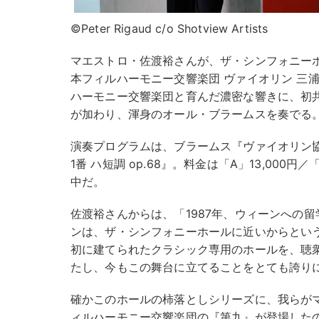
©Peter Rigaud c/o Shotview Artists
マエストロ・佐渡裕さんが、ザ・シンフォニーホ
本フィルハーモニー交響楽団 ヴァイオリン 三
ハーモニー交響楽団と育んだ濃密な響きに、初
が加わり、渾身のオール・ブラームスを奏でる
演奏プログラムは、ブラームス『ヴァイオリン協奏曲
1番 ハ短調 op.68』。料金は「A」13,000円／
中だ。
佐渡裕さんからは、「1987年、ウィーンへの
ンは、ザ・シンフォニーホールに近いからという
初に建てられたクラシック専用のホールを、聴
たし、今もこの舞台に立てることをとても誇り
確かこのホールの柿落としシリーズに、我らが
ィルハーモニー交響楽団の『第九』が登場したの