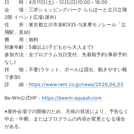
日 時：4月11日(土)・12日(日)10:00～18:00
会 場：三井ショッピングパーク ららぽーと立川立飛
2階 イベント広場(屋外)
住 所：東京都立川市泉町935-1(多摩モノレール「立
飛駅」直結)
費 用：無料
対象年齢：5歳以上(子どもから大人まで)
参加方法：全プログラム当日受付、先着順予約(事前予約
なし)
持 物：不要(ラケット、ボールは貸出。動きやすい靴
で参加)
詳 細：
https://www.rent.co.jp/news/2026_04_03
Be-Win公式HP：
https://bewin-squash.com
※屋外会場での開催のため、天候の状況により、予告なく
中止・中断、またはプログラムの内容が変更となる場合
がある。