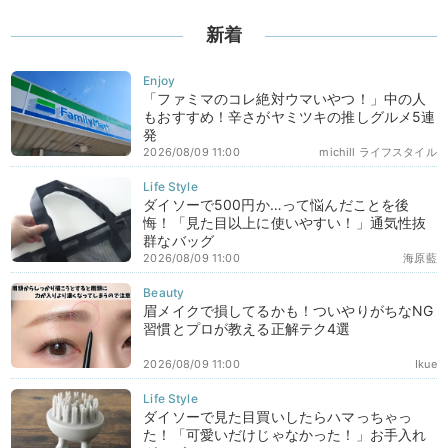
新着
「ファミマのコレ絶対ウマいやつ！」中の人
もおすすめ！辛さがヤミツキの推しグルメ5連
発
2026/08/09 11:00
michill ライフスタイル
ダイソーで500円か…って悩んだことを後
悔！「見た目以上に使いやすい！」通気性抜
群なバッグ
2026/08/09 11:00
海原藍
眉メイクで損してるかも！ついやりがちなNG
習慣とプロが教える正解テク4選
2026/08/09 11:00
Ikue
ダイソーで見た目買いしたらハマっちゃっ
た！「可愛いだけじゃなかった！」お手入れ