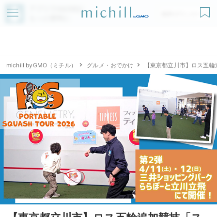
アプリでmichillが
無料ダウンロード
もっと便利に
michill byGMO（ミチル）
グルメ・おでかけ
【東京都立川市】ロス五輪