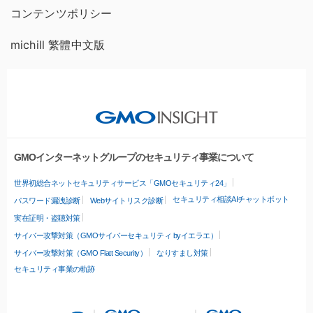
コンテンツポリシー
michill 繁體中文版
GMOインターネットグループのセキュリティ事業について
世界初総合ネットセキュリティサービス「GMOセキュリティ24」
セキュリティ相談AIチャットボット
パスワード漏洩診断
Webサイトリスク診断
実在証明・盗聴対策
サイバー攻撃対策（GMOサイバーセキュリティ byイエラエ）
サイバー攻撃対策（GMO Flatt Security）
なりすまし対策
セキュリティ事業の軌跡