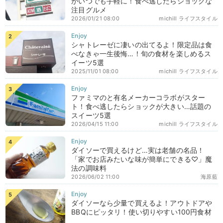
がいつでも手軽に！食べ逃したらショックな
注目グルメ
2026/01/21 08:00
michill ライフスタイル
シャトレーゼに凄いの出てるよ！限定品は食
べなきゃ一生後悔…！旬の食材を楽しめるス
イーツ5選
2025/11/01 08:00
michill ライフスタイル
ファミマのと有名メーカーコラボがスター
ト！食べ逃したらショックが大きい…話題の
スイーツ5選
2026/04/15 11:00
michill ライフスタイル
ダイソーで買えるけど…実は老舗の名品！
「家でお店みたいな味が簡単にできる♡」魔
法の調味料
2026/06/02 11:00
海原藍
ダイソーなら少量で買えるよ！アウトドアや
BBQにピッタリ！使い切りやすい100円食材