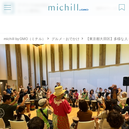
アプリでmichillが
無料ダウンロード
もっと便利に
michill byGMO（ミチル）
グルメ・おでかけ
【東京都大田区】多様な人