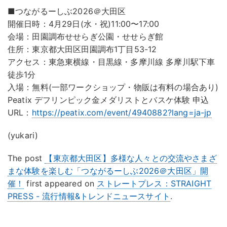
■つながるーしぶ2026＠大田区
開催日時：4月29日(水・祝)11:00〜17:00
会場：田園調布せせらぎ公園・せせらぎ館
住所：東京都大田区田園調布1丁目53-12
アクセス：東急東横線・目黒線・多摩川線 多摩川駅下車
徒歩1分
入場：無料(一部ワークショップ・物販は有料の場合あり)
Peatix デフリンピック金メダリストとバスケ体験 申込
URL：
https://peatix.com/event/4940882?lang=ja-jp
(yukari)
The post
【東京都大田区】多様な人々との交流やさまざ
まな体験を楽しむ「つながるーしぶ2026＠大田区」開
催！
first appeared on
ストレートプレス：STRAIGHT
PRESS - 流行情報&トレンドニュースサイト
.