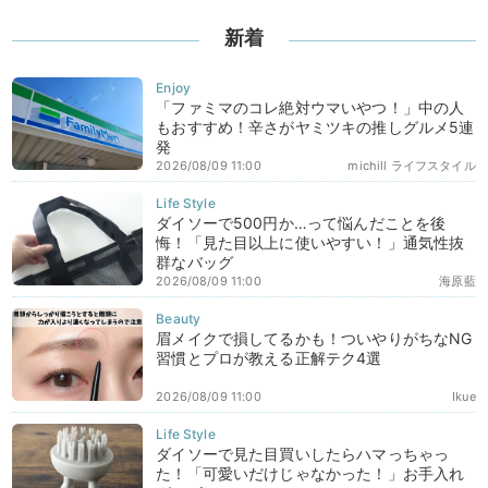
新着
「ファミマのコレ絶対ウマいやつ！」中の人
もおすすめ！辛さがヤミツキの推しグルメ5連
発
2026/08/09 11:00
michill ライフスタイル
ダイソーで500円か…って悩んだことを後
悔！「見た目以上に使いやすい！」通気性抜
群なバッグ
2026/08/09 11:00
海原藍
眉メイクで損してるかも！ついやりがちなNG
習慣とプロが教える正解テク4選
2026/08/09 11:00
Ikue
ダイソーで見た目買いしたらハマっちゃっ
た！「可愛いだけじゃなかった！」お手入れ