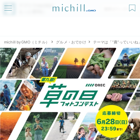
アプリでmichillが
無料ダウンロード
もっと便利に
michill byGMO（ミチル）
グルメ・おでかけ
テーマは「“農”っていい