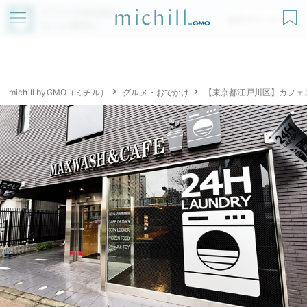
アプリでmichillが
無料ダウンロード
もっと便利に
michill byGMO（ミチル）
グルメ・おでかけ
【東京都江戸川区】カフェス