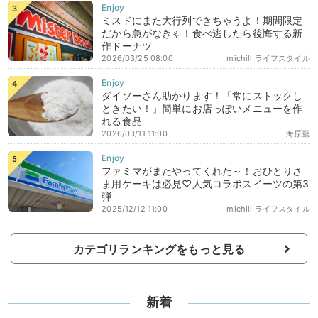
ミスドにまた大行列できちゃうよ！期間限定
だから急がなきゃ！食べ逃したら後悔する新
作ドーナツ
2026/03/25 08:00
michill ライフスタイル
ダイソーさん助かります！「常にストックし
ときたい！」簡単にお店っぽいメニューを作
れる食品
2026/03/11 11:00
海原藍
ファミマがまたやってくれた～！おひとりさ
ま用ケーキは必見♡人気コラボスイーツの第3
弾
2025/12/12 11:00
michill ライフスタイル
カテゴリランキングをもっと見る
新着