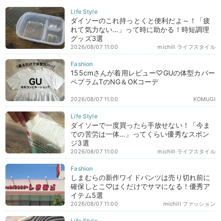
ダイソーのこれ持っとくと便利だよ～！「疲
れて気力ない…」って時に助かる！時短調理
グッズ3選
2026/08/07 11:00
michill ライフスタイル
155cmさんが着用レビュー♡GUの体型カバー
ペプラムTのNG＆OKコーデ
2026/08/07 11:00
KOMUGI
ダイソーで一度買ったら手放せない！「今ま
での苦労は一体…」ってくらい優秀なスポン
ジ3選
2026/08/07 11:00
michill ライフスタイル
しまむらの新作ワイドパンツは売り切れ前に
確保しとこ♡はくだけでサマになる！優秀ア
イテム5選
2026/08/07 11:00
michill ファッション