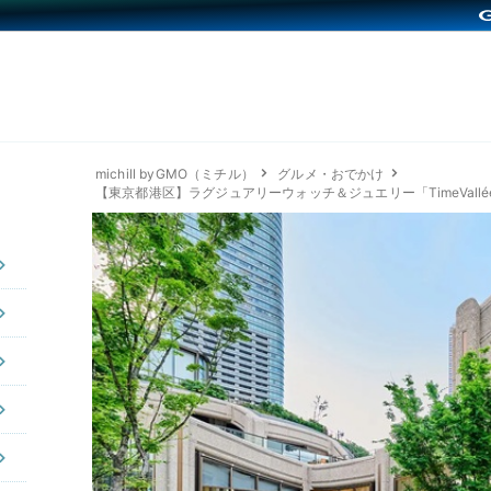
michill byGMO（ミチル）
グルメ・おでかけ
【東京都港区】ラグジュアリーウォッチ＆ジュエリー「TimeVallée Az