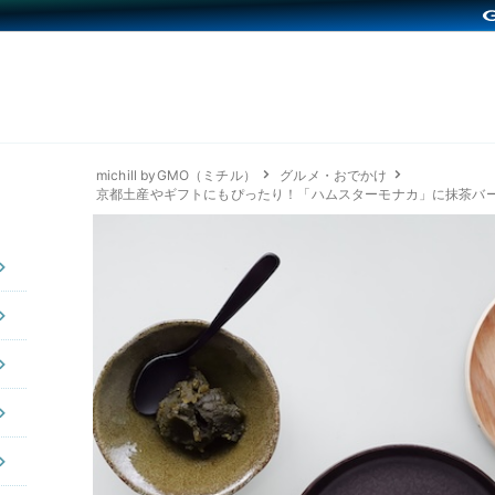
michill byGMO（ミチル）
グルメ・おでかけ
京都土産やギフトにもぴったり！「ハムスターモナカ」に抹茶バ