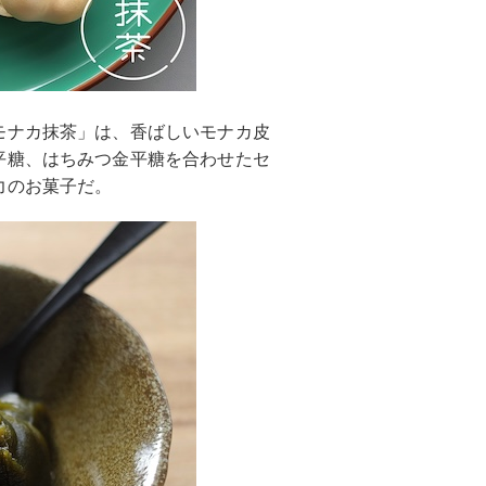
モナカ抹茶」は、香ばしいモナカ皮
平糖、はちみつ金平糖を合わせたセ
力のお菓子だ。