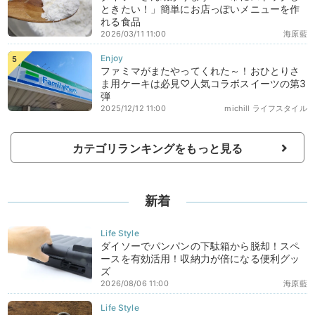
ときたい！」簡単にお店っぽいメニューを作
れる食品
2026/03/11 11:00
海原藍
ファミマがまたやってくれた～！おひとりさ
ま用ケーキは必見♡人気コラボスイーツの第3
弾
2025/12/12 11:00
michill ライフスタイル
カテゴリランキングをもっと見る
新着
ダイソーでパンパンの下駄箱から脱却！スペ
ースを有効活用！収納力が倍になる便利グッ
ズ
2026/08/06 11:00
海原藍