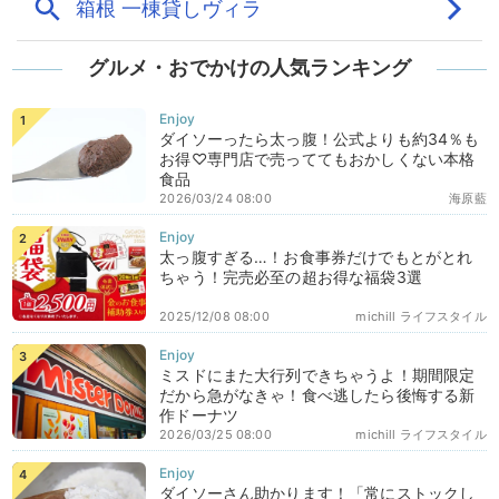
グルメ・おでかけの人気ランキング
ダイソーったら太っ腹！公式よりも約34％も
お得♡専門店で売っててもおかしくない本格
食品
2026/03/24 08:00
海原藍
太っ腹すぎる…！お食事券だけでもとがとれ
ちゃう！完売必至の超お得な福袋3選
2025/12/08 08:00
michill ライフスタイル
ミスドにまた大行列できちゃうよ！期間限定
だから急がなきゃ！食べ逃したら後悔する新
作ドーナツ
2026/03/25 08:00
michill ライフスタイル
ダイソーさん助かります！「常にストックし