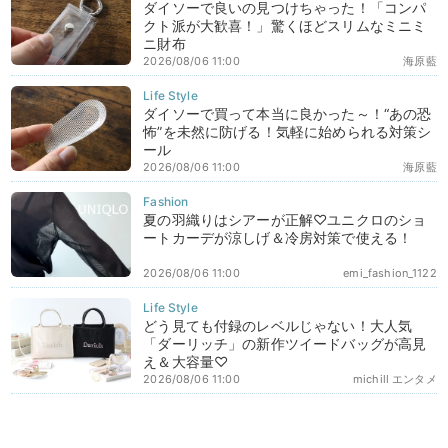
ダイソーで良いの見つけちゃった！「コンパ
クト派が大歓喜！」驚くほどスリムなミニミ
ニ財布
2026/08/06 11:00
海原藍
ダイソーで買って本当に良かった～！“あの恐
怖”を未然に防げる！気軽に始められる対策シ
ール
2026/08/06 11:00
海原藍
夏の羽織りはシアーが正解♡ユニクロのショ
ートカーデが涼しげ＆冷房対策で使える！
2026/08/06 11:00
emi_fashion_1122
どう見ても付録のレベルじゃない！大人気
「ダーリッチ」の新作ツイードバッグが高見
え＆大容量♡
2026/08/06 11:00
michill エンタメ