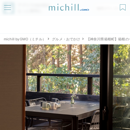
アプリでmichillが
無料ダウンロード
もっと便利に
michill byGMO（ミチル）
グルメ・おでかけ
【神奈川県箱根町】箱根の一