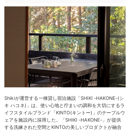
Shikiが運営する一棟貸し宿泊施設「SHIKI -HAKONE-(シ
キ ハコネ)」は、使い心地と佇まいの調和を大切にするラ
イフスタイルブランド「KINTO(キントー)」のテーブルウ
ェアを施設内に採用した。「SHIKI -HAKONE-」が提供
する洗練された空間とKINTOの美しいプロダクトが融合