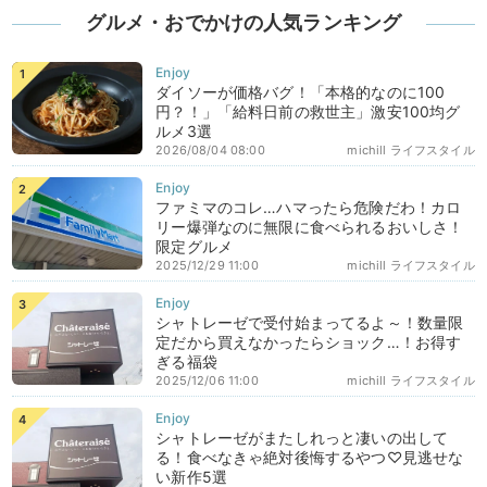
グルメ・おでかけの人気ランキング
ダイソーが価格バグ！「本格的なのに100
円？！」「給料日前の救世主」激安100均グ
ルメ3選
2026/08/04 08:00
michill ライフスタイル
ファミマのコレ…ハマったら危険だわ！カロ
リー爆弾なのに無限に食べられるおいしさ！
限定グルメ
2025/12/29 11:00
michill ライフスタイル
シャトレーゼで受付始まってるよ～！数量限
定だから買えなかったらショック…！お得す
ぎる福袋
2025/12/06 11:00
michill ライフスタイル
シャトレーゼがまたしれっと凄いの出して
る！食べなきゃ絶対後悔するやつ♡見逃せな
い新作5選