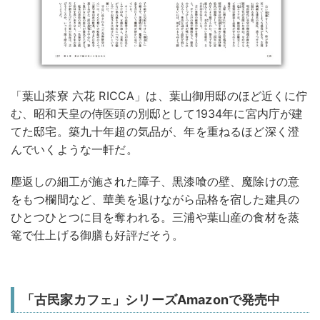
「葉山茶寮 六花 RICCA」は、葉山御用邸のほど近くに佇
む、昭和天皇の侍医頭の別邸として1934年に宮内庁が建
てた邸宅。築九十年超の気品が、年を重ねるほど深く澄
んでいくような一軒だ。
塵返しの細工が施された障子、黒漆喰の壁、魔除けの意
をもつ欄間など、華美を退けながら品格を宿した建具の
ひとつひとつに目を奪われる。三浦や葉山産の食材を蒸
篭で仕上げる御膳も好評だそう。
「古民家カフェ」シリーズAmazonで発売中