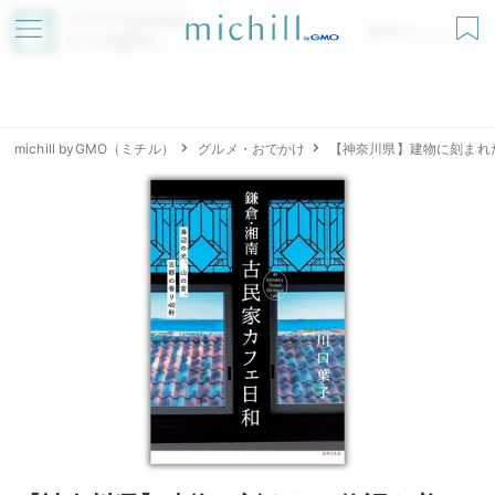
アプリでmichillが
無料ダウンロード
もっと便利に
michill byGMO（ミチル）
グルメ・おでかけ
【神奈川県】建物に刻まれ