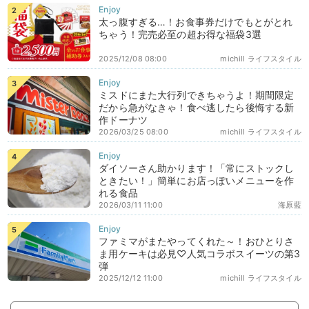
太っ腹すぎる…！お食事券だけでもとがとれ
ちゃう！完売必至の超お得な福袋3選
2025/12/08 08:00
michill ライフスタイル
ミスドにまた大行列できちゃうよ！期間限定
だから急がなきゃ！食べ逃したら後悔する新
作ドーナツ
2026/03/25 08:00
michill ライフスタイル
ダイソーさん助かります！「常にストックし
ときたい！」簡単にお店っぽいメニューを作
れる食品
2026/03/11 11:00
海原藍
ファミマがまたやってくれた～！おひとりさ
ま用ケーキは必見♡人気コラボスイーツの第3
弾
2025/12/12 11:00
michill ライフスタイル