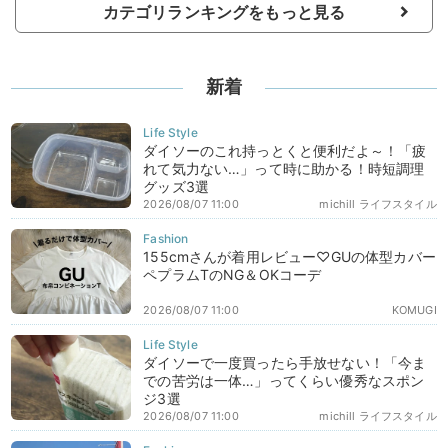
カテゴリランキングをもっと見る
新着
ダイソーのこれ持っとくと便利だよ～！「疲
れて気力ない…」って時に助かる！時短調理
グッズ3選
2026/08/07 11:00
michill ライフスタイル
155cmさんが着用レビュー♡GUの体型カバー
ペプラムTのNG＆OKコーデ
2026/08/07 11:00
KOMUGI
ダイソーで一度買ったら手放せない！「今ま
での苦労は一体…」ってくらい優秀なスポン
ジ3選
2026/08/07 11:00
michill ライフスタイル