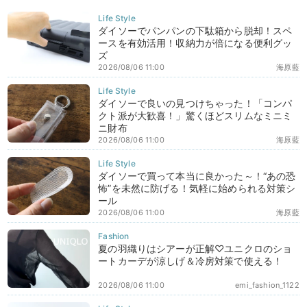
ダイソーでパンパンの下駄箱から脱却！スペ
ースを有効活用！収納力が倍になる便利グッ
ズ
2026/08/06 11:00
海原藍
ダイソーで良いの見つけちゃった！「コンパ
クト派が大歓喜！」驚くほどスリムなミニミ
ニ財布
2026/08/06 11:00
海原藍
ダイソーで買って本当に良かった～！“あの恐
怖”を未然に防げる！気軽に始められる対策シ
ール
2026/08/06 11:00
海原藍
夏の羽織りはシアーが正解♡ユニクロのショ
ートカーデが涼しげ＆冷房対策で使える！
2026/08/06 11:00
emi_fashion_1122