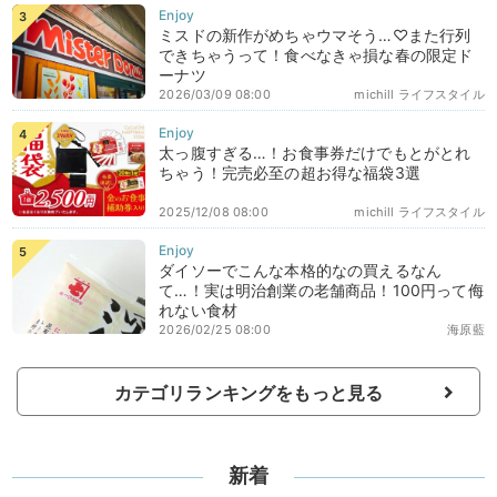
ミスドの新作がめちゃウマそう…♡また行列
できちゃうって！食べなきゃ損な春の限定ド
ーナツ
2026/03/09 08:00
michill ライフスタイル
太っ腹すぎる…！お食事券だけでもとがとれ
ちゃう！完売必至の超お得な福袋3選
2025/12/08 08:00
michill ライフスタイル
ダイソーでこんな本格的なの買えるなん
て…！実は明治創業の老舗商品！100円って侮
れない食材
2026/02/25 08:00
海原藍
カテゴリランキングをもっと見る
新着