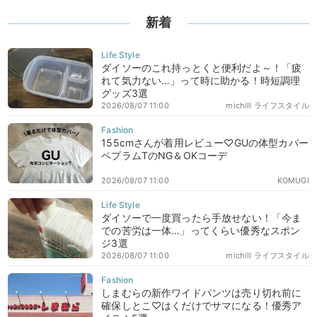
新着
ダイソーのこれ持っとくと便利だよ～！「疲
れて気力ない…」って時に助かる！時短調理
グッズ3選
2026/08/07 11:00
michill ライフスタイル
155cmさんが着用レビュー♡GUの体型カバー
ペプラムTのNG＆OKコーデ
2026/08/07 11:00
KOMUGI
ダイソーで一度買ったら手放せない！「今ま
での苦労は一体…」ってくらい優秀なスポン
ジ3選
2026/08/07 11:00
michill ライフスタイル
しまむらの新作ワイドパンツは売り切れ前に
確保しとこ♡はくだけでサマになる！優秀ア