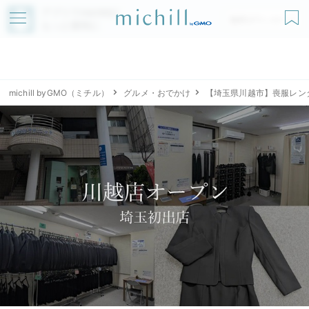
アプリでmichillが
無料ダウンロード
もっと便利に
michill byGMO（ミチル）
グルメ・おでかけ
【埼玉県川越市】喪服レン