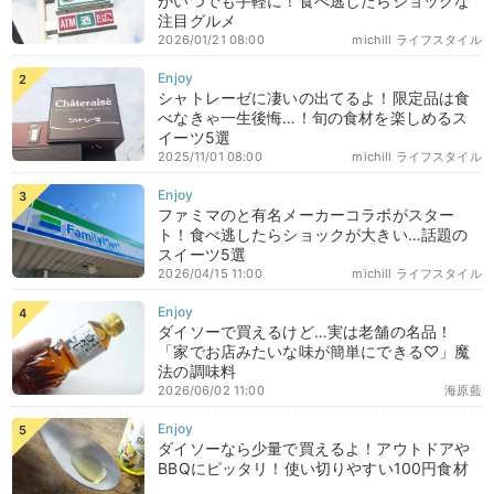
がいつでも手軽に！食べ逃したらショックな
注目グルメ
2026/01/21 08:00
michill ライフスタイル
シャトレーゼに凄いの出てるよ！限定品は食
べなきゃ一生後悔…！旬の食材を楽しめるス
イーツ5選
2025/11/01 08:00
michill ライフスタイル
ファミマのと有名メーカーコラボがスター
ト！食べ逃したらショックが大きい…話題の
スイーツ5選
2026/04/15 11:00
michill ライフスタイル
ダイソーで買えるけど…実は老舗の名品！
「家でお店みたいな味が簡単にできる♡」魔
法の調味料
2026/06/02 11:00
海原藍
ダイソーなら少量で買えるよ！アウトドアや
BBQにピッタリ！使い切りやすい100円食材