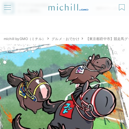
アプリでmichillが
無料ダウンロード
もっと便利に
michill byGMO（ミチル）
グルメ・おでかけ
【東京都府中市】競走馬グッ