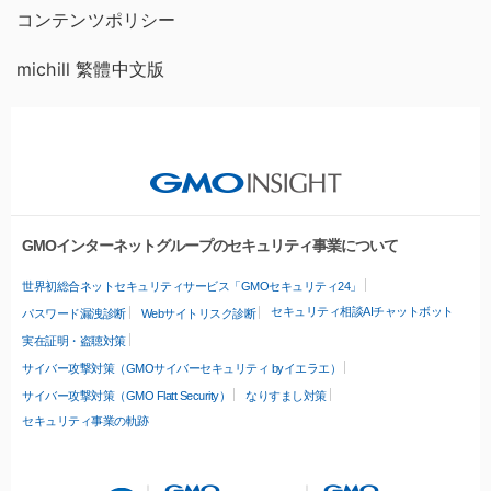
コンテンツポリシー
michill 繁體中文版
GMOインターネットグループのセキュリティ事業について
世界初総合ネットセキュリティサービス「GMOセキュリティ24」
セキュリティ相談AIチャットボット
パスワード漏洩診断
Webサイトリスク診断
実在証明・盗聴対策
サイバー攻撃対策（GMOサイバーセキュリティ byイエラエ）
サイバー攻撃対策（GMO Flatt Security）
なりすまし対策
セキュリティ事業の軌跡