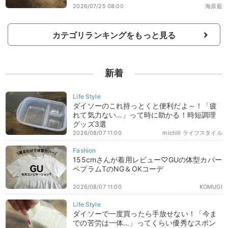
2026/07/25 08:00
海原藍
カテゴリランキングをもっと見る
新着
ダイソーのこれ持っとくと便利だよ～！「疲
れて気力ない…」って時に助かる！時短調理
グッズ3選
2026/08/07 11:00
michill ライフスタイル
155cmさんが着用レビュー♡GUの体型カバー
ペプラムTのNG＆OKコーデ
2026/08/07 11:00
KOMUGI
ダイソーで一度買ったら手放せない！「今ま
での苦労は一体…」ってくらい優秀なスポン