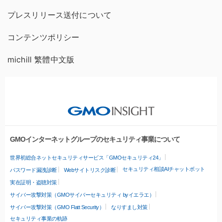
プレスリリース送付について
コンテンツポリシー
michill 繁體中文版
GMOインターネットグループのセキュリティ事業について
世界初総合ネットセキュリティサービス「GMOセキュリティ24」
セキュリティ相談AIチャットボット
パスワード漏洩診断
Webサイトリスク診断
実在証明・盗聴対策
サイバー攻撃対策（GMOサイバーセキュリティ byイエラエ）
サイバー攻撃対策（GMO Flatt Security）
なりすまし対策
セキュリティ事業の軌跡