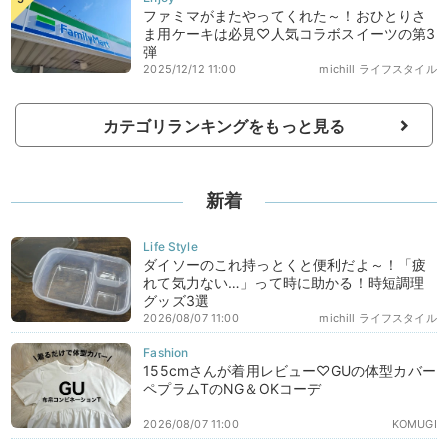
ファミマがまたやってくれた～！おひとりさ
ま用ケーキは必見♡人気コラボスイーツの第3
弾
2025/12/12 11:00
michill ライフスタイル
カテゴリランキングをもっと見る
新着
ダイソーのこれ持っとくと便利だよ～！「疲
れて気力ない…」って時に助かる！時短調理
グッズ3選
2026/08/07 11:00
michill ライフスタイル
155cmさんが着用レビュー♡GUの体型カバー
ペプラムTのNG＆OKコーデ
2026/08/07 11:00
KOMUGI