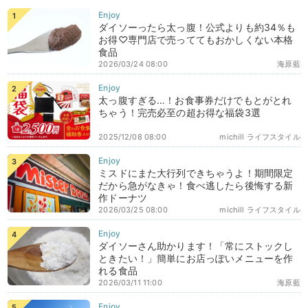
ダイソーったら太っ腹！公式よりも約34％も
お得♡専門店で売っててもおかしくない本格
食品
2026/03/24 08:00
海原藍
太っ腹すぎる…！お食事券だけでもとがとれ
ちゃう！完売必至の超お得な福袋3選
2025/12/08 08:00
michill ライフスタイル
ミスドにまた大行列できちゃうよ！期間限定
だから急がなきゃ！食べ逃したら後悔する新
作ドーナツ
2026/03/25 08:00
michill ライフスタイル
ダイソーさん助かります！「常にストックし
ときたい！」簡単にお店っぽいメニューを作
れる食品
2026/03/11 11:00
海原藍