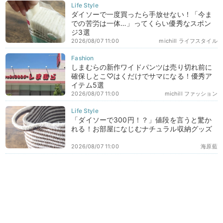
ダイソーで一度買ったら手放せない！「今ま
での苦労は一体…」ってくらい優秀なスポン
ジ3選
2026/08/07 11:00
michill ライフスタイル
しまむらの新作ワイドパンツは売り切れ前に
確保しとこ♡はくだけでサマになる！優秀ア
イテム5選
2026/08/07 11:00
michill ファッション
「ダイソーで300円！？」値段を言うと驚か
れる！お部屋になじむナチュラル収納グッズ
2026/08/07 11:00
海原藍