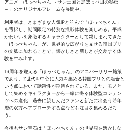
アニメ「ほっぺちゃん ～サン王国と黒ほっぺ団の秘密
～」のオリジナルフレームを展開中。
利用者は、さまざまな人気IPと並んで「ほっぺちゃん」
を選択し、期間限定の特別な撮影体験を楽しめる。平成
かわいいを象徴するキャラクターとして親しまれてきた
「ほっぺちゃん」が、世界的な広がりを見せる韓国プリ
の文脈に加わることで、懐かしさと新しさが交差する体
験を生み出す。
16周年を迎える「ほっぺちゃん」のアニバーサリー施策
であり、Z世代を中心に人気を集める韓国プリとの融合と
いう点において話題性が期待されている。また、モノと
して集めるキャラクターから一緒に撮る体験型コンテン
ツへの進化、過去に親しんだファンと新たに出会う若年
層の双方へアプローチする点なども注目を集めるだろ
う。
今後もサン宝石は「ほっぺちゃん」の世界観を活かしな