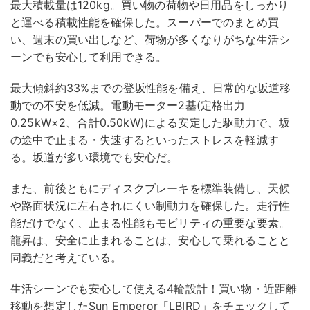
最大積載量は120kg。買い物の荷物や日用品をしっかり
と運べる積載性能を確保した。スーパーでのまとめ買
い、週末の買い出しなど、荷物が多くなりがちな生活シ
ーンでも安心して利用できる。
最大傾斜約33%までの登坂性能を備え、日常的な坂道移
動での不安を低減。電動モーター2基(定格出力
0.25kW×2、合計0.50kW)による安定した駆動力で、坂
の途中で止まる・失速するといったストレスを軽減す
る。坂道が多い環境でも安心だ。
また、前後ともにディスクブレーキを標準装備し、天候
や路面状況に左右されにくい制動力を確保した。走行性
能だけでなく、止まる性能もモビリティの重要な要素。
龍昇は、安全に止まれることは、安心して乗れることと
同義だと考えている。
生活シーンでも安心して使える4輪設計！買い物・近距離
移動を想定したSun Emperor「LBIRD」をチェックして