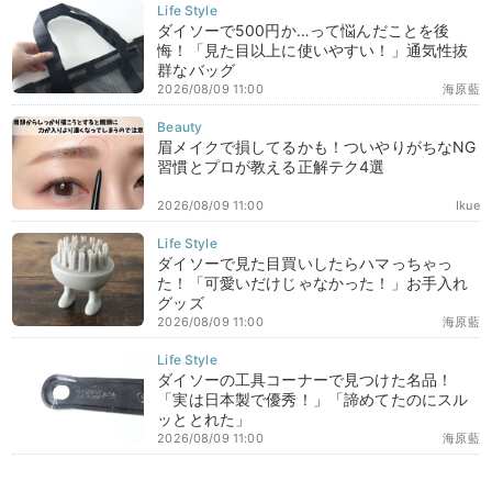
ダイソーで500円か…って悩んだことを後
悔！「見た目以上に使いやすい！」通気性抜
群なバッグ
2026/08/09 11:00
海原藍
眉メイクで損してるかも！ついやりがちなNG
習慣とプロが教える正解テク4選
2026/08/09 11:00
Ikue
ダイソーで見た目買いしたらハマっちゃっ
た！「可愛いだけじゃなかった！」お手入れ
グッズ
2026/08/09 11:00
海原藍
ダイソーの工具コーナーで見つけた名品！
「実は日本製で優秀！」「諦めてたのにスル
ッととれた」
2026/08/09 11:00
海原藍