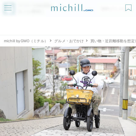
アプリでmichillが
無料ダウンロード
もっと便利に
michill byGMO（ミチル）
グルメ・おでかけ
買い物・近距離移動を想定し