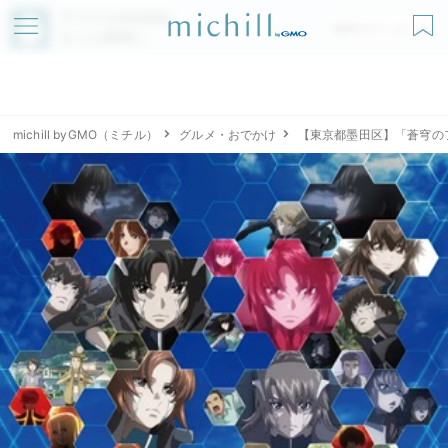
アプリでmichillが
無料ダウンロード
もっと便利に
michill byGMO（ミチル）
グルメ・おでかけ
【東京都墨田区】「蒼穹の