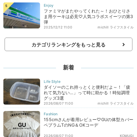
ファミマがまたやってくれた～！おひとりさ
ま用ケーキは必見♡人気コラボスイーツの第3
弾
2025/12/12 11:00
michill ライフスタイル
カテゴリランキングをもっと見る
新着
ダイソーのこれ持っとくと便利だよ～！「疲
れて気力ない…」って時に助かる！時短調理
グッズ3選
2026/08/07 11:00
michill ライフスタイル
155cmさんが着用レビュー♡GUの体型カバー
ペプラムTのNG＆OKコーデ
2026/08/07 11:00
KOMUGI