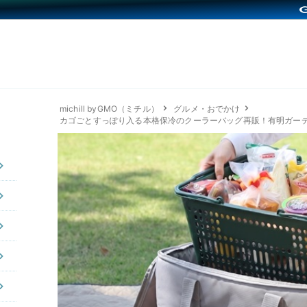
michill byGMO（ミチル）
グルメ・おでかけ
カゴごとすっぽり入る本格保冷のクーラーバッグ再販！有明ガー