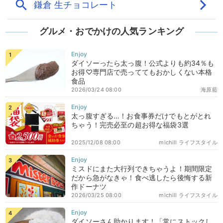
グルメ・おでかけの人気ランキング
ダイソーったら太っ腹！公式よりも約34％も
お得♡専門店で売っててもおかしくない本格
食品
2026/03/24 08:00
海原藍
太っ腹すぎる…！お食事券だけでもとがとれ
ちゃう！完売必至の超お得な福袋3選
2025/12/08 08:00
michill ライフスタイル
ミスドにまた大行列できちゃうよ！期間限定
だから急がなきゃ！食べ逃したら後悔する新
作ドーナツ
2026/03/25 08:00
michill ライフスタイル
ダイソーさん助かります！「常にストックし