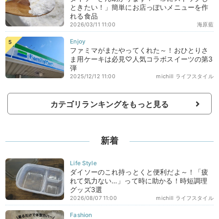
ときたい！」簡単にお店っぽいメニューを作
れる食品
2026/03/11 11:00
海原藍
ファミマがまたやってくれた～！おひとりさ
ま用ケーキは必見♡人気コラボスイーツの第3
弾
2025/12/12 11:00
michill ライフスタイル
カテゴリランキングをもっと見る
新着
ダイソーのこれ持っとくと便利だよ～！「疲
れて気力ない…」って時に助かる！時短調理
グッズ3選
2026/08/07 11:00
michill ライフスタイル