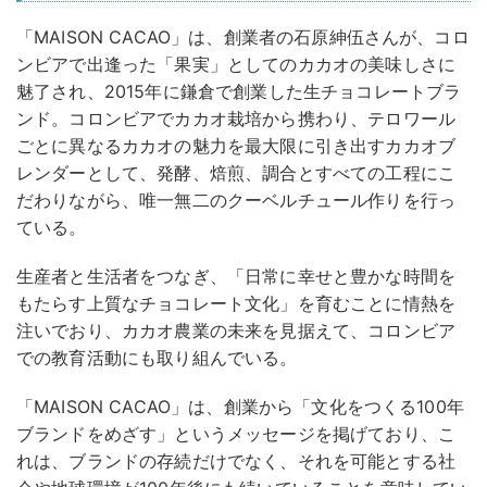
「MAISON CACAO」は、創業者の石原紳伍さんが、コロ
ンビアで出逢った「果実」としてのカカオの美味しさに
魅了され、2015年に鎌倉で創業した生チョコレートブラ
ンド。コロンビアでカカオ栽培から携わり、テロワール
ごとに異なるカカオの魅力を最大限に引き出すカカオブ
レンダーとして、発酵、焙煎、調合とすべての工程にこ
だわりながら、唯一無二のクーベルチュール作りを行っ
ている。
生産者と生活者をつなぎ、「日常に幸せと豊かな時間を
もたらす上質なチョコレート文化」を育むことに情熱を
注いでおり、カカオ農業の未来を見据えて、コロンビア
での教育活動にも取り組んでいる。
「MAISON CACAO」は、創業から「文化をつくる100年
ブランドをめざす」というメッセージを掲げており、こ
れは、ブランドの存続だけでなく、それを可能とする社