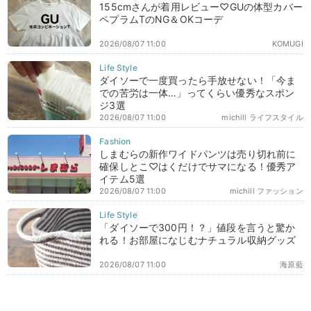
155cmさんが着用レビュー♡GUの体型カバー
ペプラムTのNG＆OKコーデ
2026/08/07 11:00
KOMUGI
ダイソーで一度買ったら手放せない！「今ま
での苦労は一体…」ってくらい優秀なスポン
ジ3選
2026/08/07 11:00
michill ライフスタイル
しまむらの新作ワイドパンツは売り切れ前に
確保しとこ♡はくだけでサマになる！優秀ア
イテム5選
2026/08/07 11:00
michill ファッション
「ダイソーで300円！？」値段を言うと驚か
れる！お部屋になじむナチュラル収納グッズ
2026/08/07 11:00
海原藍