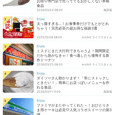
お得♡専門店で売っててもおかしくない本格
食品
2026/03/24 08:00
海原藍
太っ腹すぎる…！お食事券だけでもとがとれ
ちゃう！完売必至の超お得な福袋3選
2025/12/08 08:00
michill ライフスタイル
ミスドにまた大行列できちゃうよ！期間限定
だから急がなきゃ！食べ逃したら後悔する新
作ドーナツ
2026/03/25 08:00
michill ライフスタイル
ダイソーさん助かります！「常にストックし
ときたい！」簡単にお店っぽいメニューを作
れる食品
2026/03/11 11:00
海原藍
ファミマがまたやってくれた～！おひとりさ
ま用ケーキは必見♡人気コラボスイーツの第3
弾