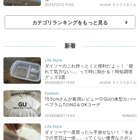
2025/12/12 11:00
michill ライフスタイル
カテゴリランキングをもっと見る
新着
ダイソーのこれ持っとくと便利だよ～！「疲
れて気力ない…」って時に助かる！時短調理
グッズ3選
2026/08/07 11:00
michill ライフスタイル
155cmさんが着用レビュー♡GUの体型カバー
ペプラムTのNG＆OKコーデ
2026/08/07 11:00
KOMUGI
ダイソーで一度買ったら手放せない！「今ま
での苦労は一体…」ってくらい優秀なスポン