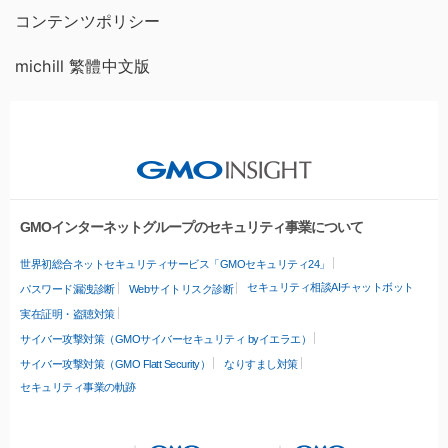
コンテンツポリシー
michill 繁體中文版
GMOインターネットグループのセキュリティ事業について
世界初総合ネットセキュリティサービス「GMOセキュリティ24」
セキュリティ相談AIチャットボット
パスワード漏洩診断
Webサイトリスク診断
実在証明・盗聴対策
サイバー攻撃対策（GMOサイバーセキュリティ byイエラエ）
サイバー攻撃対策（GMO Flatt Security）
なりすまし対策
セキュリティ事業の軌跡