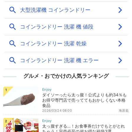
グルメ・おでかけの人気ランキング
ダイソーったら太っ腹！公式よりも約34％も
お得♡専門店で売っててもおかしくない本格
食品
2026/03/24 08:00
海原藍
太っ腹すぎる…！お食事券だけでもとがとれ
ちゃう！完売必至の超お得な福袋3選