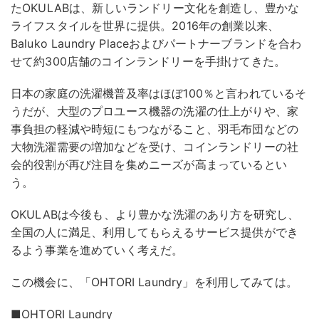
たOKULABは、新しいランドリー⽂化を創造し、豊かな
ライフスタイルを世界に提供。2016年の創業以来、
Baluko Laundry Placeおよびパートナーブランドを合わ
せて約300店舗のコインランドリーを⼿掛けてきた。
⽇本の家庭の洗濯機普及率はほぼ100％と⾔われているそ
うだが、⼤型のプロユース機器の洗濯の仕上がりや、家
事負担の軽減や時短にもつながること、⽻⽑布団などの
⼤物洗濯需要の増加などを受け、コインランドリーの社
会的役割が再び注⽬を集めニーズが⾼まっているとい
う。
OKULABは今後も、より豊かな洗濯のあり⽅を研究し、
全国の人に満⾜、利用してもらえるサービス提供ができ
るよう事業を進めていく考えだ。
この機会に、「OHTORI Laundry」を利用してみては。
■OHTORI Laundry