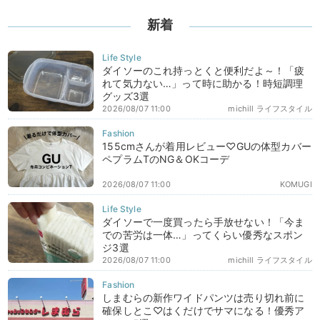
新着
ダイソーのこれ持っとくと便利だよ～！「疲
れて気力ない…」って時に助かる！時短調理
グッズ3選
2026/08/07 11:00
michill ライフスタイル
155cmさんが着用レビュー♡GUの体型カバー
ペプラムTのNG＆OKコーデ
2026/08/07 11:00
KOMUGI
ダイソーで一度買ったら手放せない！「今ま
での苦労は一体…」ってくらい優秀なスポン
ジ3選
2026/08/07 11:00
michill ライフスタイル
しまむらの新作ワイドパンツは売り切れ前に
確保しとこ♡はくだけでサマになる！優秀ア