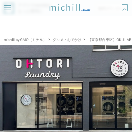
アプリでmichillが
無料ダウンロード
もっと便利に
michill byGMO（ミチル）
グルメ・おでかけ
【東京都台東区】OKULAB