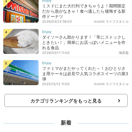
ミスドにまた大行列できちゃうよ！期間限定
だから急がなきゃ！食べ逃したら後悔する新
作ドーナツ
2026/03/25 08:00
michill ライフスタイル
ダイソーさん助かります！「常にストックし
ときたい！」簡単にお店っぽいメニューを作
れる食品
2026/03/11 11:00
海原藍
ファミマがまたやってくれた～！おひとりさ
ま用ケーキは必見♡人気コラボスイーツの第3
弾
2025/12/12 11:00
michill ライフスタイル
カテゴリランキングをもっと見る
新着