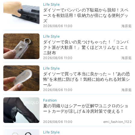
ダイソーでパンパンの下駄箱から脱却！スペ
ースを有効活用！収納力が倍になる便利グッ
ズ
2026/08/06 11:00
海原藍
ダイソーで良いの見つけちゃった！「コンパ
クト派が大歓喜！」驚くほどスリムなミニミ
ニ財布
2026/08/06 11:00
海原藍
ダイソーで買って本当に良かった～！“あの恐
怖”を未然に防げる！気軽に始められる対策シ
ール
2026/08/06 11:00
海原藍
夏の羽織りはシアーが正解♡ユニクロのショ
ートカーデが涼しげ＆冷房対策で使える！
2026/08/06 11:00
emi_fashion_1122