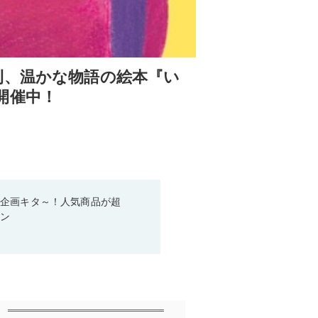
刊、温かな物語の絵本『い
開催中！
い企画キタ～！人気商品が超
ーン