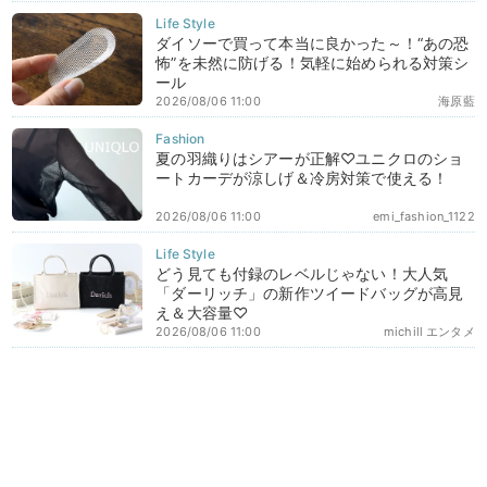
ダイソーで買って本当に良かった～！“あの恐
怖”を未然に防げる！気軽に始められる対策シ
ール
2026/08/06 11:00
海原藍
夏の羽織りはシアーが正解♡ユニクロのショ
ートカーデが涼しげ＆冷房対策で使える！
2026/08/06 11:00
emi_fashion_1122
どう見ても付録のレベルじゃない！大人気
「ダーリッチ」の新作ツイードバッグが高見
え＆大容量♡
2026/08/06 11:00
michill エンタメ