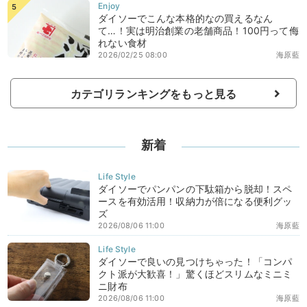
ダイソーでこんな本格的なの買えるなん
て…！実は明治創業の老舗商品！100円って侮
れない食材
2026/02/25 08:00
海原藍
カテゴリランキングをもっと見る
新着
ダイソーでパンパンの下駄箱から脱却！スペ
ースを有効活用！収納力が倍になる便利グッ
ズ
2026/08/06 11:00
海原藍
ダイソーで良いの見つけちゃった！「コンパ
クト派が大歓喜！」驚くほどスリムなミニミ
ニ財布
2026/08/06 11:00
海原藍