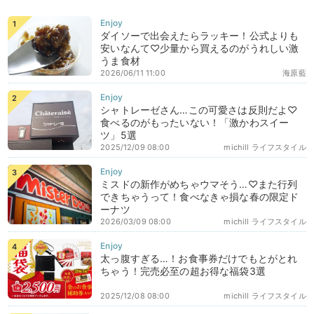
ダイソーで出会えたらラッキー！公式よりも
安いなんて♡少量から買えるのがうれしい激
うま食材
2026/06/11 11:00
海原藍
シャトレーゼさん…この可愛さは反則だよ♡
食べるのがもったいない！「激かわスイー
ツ」5選
2025/12/09 08:00
michill ライフスタイル
ミスドの新作がめちゃウマそう…♡また行列
できちゃうって！食べなきゃ損な春の限定ド
ーナツ
2026/03/09 08:00
michill ライフスタイル
太っ腹すぎる…！お食事券だけでもとがとれ
ちゃう！完売必至の超お得な福袋3選
2025/12/08 08:00
michill ライフスタイル