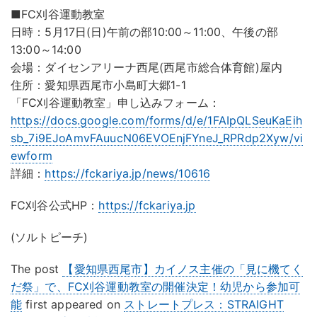
■FC刈谷運動教室
日時：5月17日(日)午前の部10:00～11:00、午後の部
13:00～14:00
会場：ダイセンアリーナ西尾(西尾市総合体育館)屋内
住所：愛知県西尾市小島町大郷1-1
「FC刈谷運動教室」申し込みフォーム：
https://docs.google.com/forms/d/e/1FAIpQLSeuKaEih
sb_7i9EJoAmvFAuucN06EVOEnjFYneJ_RPRdp2Xyw/vi
ewform
詳細：
https://fckariya.jp/news/10616
FC刈谷公式HP：
https://fckariya.jp
(ソルトピーチ)
The post
【愛知県西尾市】カイノス主催の「見に機てく
だ祭」で、FC刈谷運動教室の開催決定！幼児から参加可
能
first appeared on
ストレートプレス：STRAIGHT