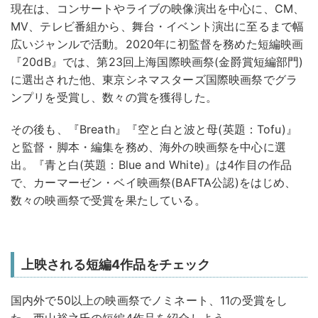
現在は、コンサートやライブの映像演出を中心に、CM、
MV、テレビ番組から、舞台・イベント演出に至るまで幅
広いジャンルで活動。2020年に初監督を務めた短編映画
『20dB』では、第23回上海国際映画祭(金爵賞短編部門)
に選出された他、東京シネマスターズ国際映画祭でグラ
ンプリを受賞し、数々の賞を獲得した。
その後も、『Breath』『空と白と波と母(英題：Tofu)』
と監督・脚本・編集を務め、海外の映画祭を中心に選
出。『青と白(英題：Blue and White)』は4作目の作品
で、カーマーゼン・ベイ映画祭(BAFTA公認)をはじめ、
数々の映画祭で受賞を果たしている。
上映される短編4作品をチェック
国内外で50以上の映画祭でノミネート、11の受賞をし
た、⻄山裕之氏の短編4作品を紹介しよう。