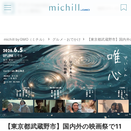
アプリでmichillが
無料ダウンロード
もっと便利に
michill byGMO（ミチル）
グルメ・おでかけ
【東京都武蔵野市】国内外
【東京都武蔵野市】国内外の映画祭で11