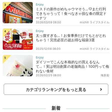
ミスドの新作がめちゃウマそう…♡また行列
できちゃうって！食べなきゃ損な春の限定ド
ーナツ
2026/03/09 08:00
michill ライフスタイル
太っ腹すぎる…！お食事券だけでもとがとれ
ちゃう！完売必至の超お得な福袋3選
2025/12/08 08:00
michill ライフスタイル
ダイソーでこんな本格的なの買えるなん
て…！実は明治創業の老舗商品！100円って侮
れない食材
2026/02/25 08:00
海原藍
カテゴリランキングをもっと見る
新着