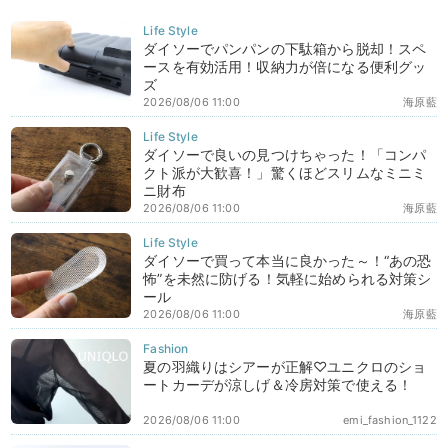
ダイソーでパンパンの下駄箱から脱却！スペ
ースを有効活用！収納力が倍になる便利グッ
ズ
2026/08/06 11:00
海原藍
ダイソーで良いの見つけちゃった！「コンパ
クト派が大歓喜！」驚くほどスリムなミニミ
ニ財布
2026/08/06 11:00
海原藍
ダイソーで買って本当に良かった～！“あの恐
怖”を未然に防げる！気軽に始められる対策シ
ール
2026/08/06 11:00
海原藍
夏の羽織りはシアーが正解♡ユニクロのショ
ートカーデが涼しげ＆冷房対策で使える！
2026/08/06 11:00
emi_fashion_1122