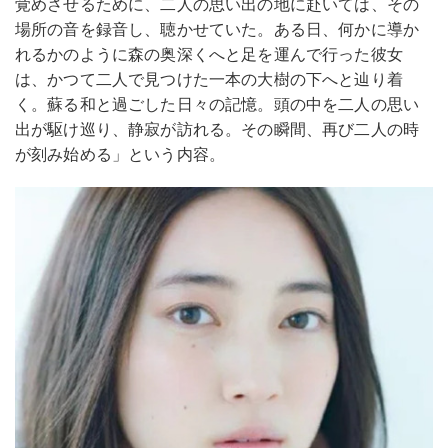
覚めさせるために、二人の思い出の地に赴いては、その
場所の音を録音し、聴かせていた。ある日、何かに導か
れるかのように森の奥深くへと足を運んで行った彼女
は、かつて二人で見つけた一本の大樹の下へと辿り着
く。蘇る和と過ごした日々の記憶。頭の中を二人の思い
出が駆け巡り、静寂が訪れる。その瞬間、再び二人の時
が刻み始める」という内容。