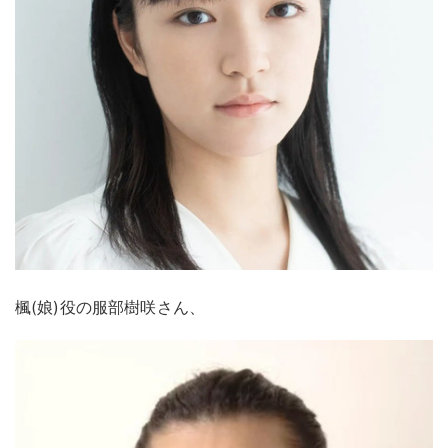
楓(娘)役の服部樹咲さん、