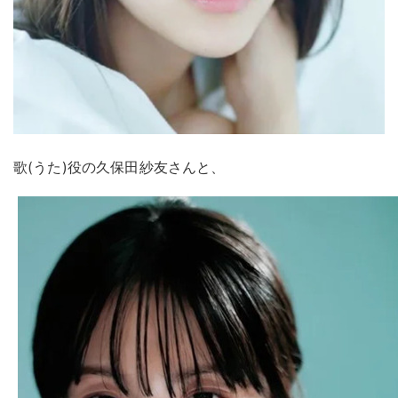
歌(うた)役の久保⽥紗友さんと、