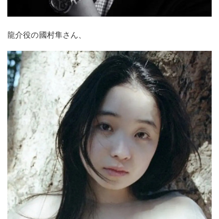
龍介役の國村隼さん、