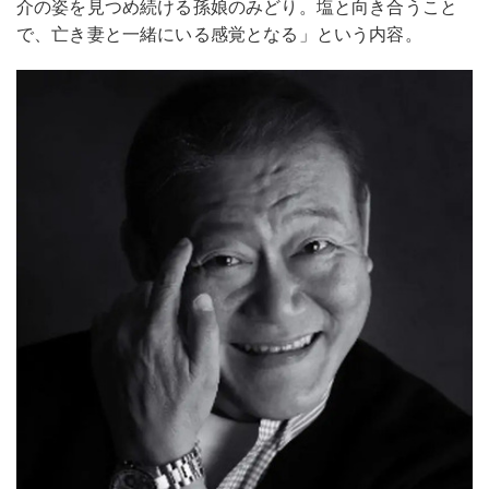
介の姿を⾒つめ続ける孫娘のみどり。塩と向き合うこと
で、亡き妻と⼀緒にいる感覚となる」という内容。