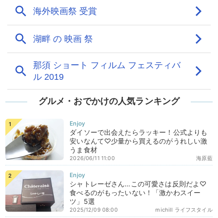
グルメ・おでかけの人気ランキング
ダイソーで出会えたらラッキー！公式よりも
安いなんて♡少量から買えるのがうれしい激
うま食材
2026/06/11 11:00
海原藍
シャトレーゼさん…この可愛さは反則だよ♡
食べるのがもったいない！「激かわスイー
ツ」5選
2025/12/09 08:00
michill ライフスタイル