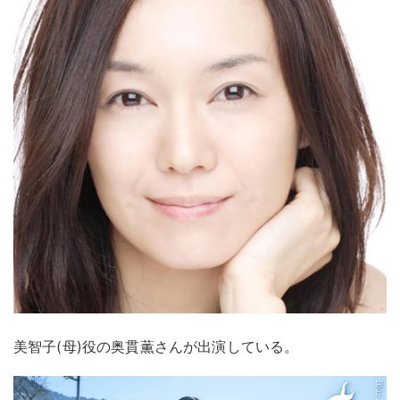
美智⼦(⺟)役の奥貫薫さんが出演している。