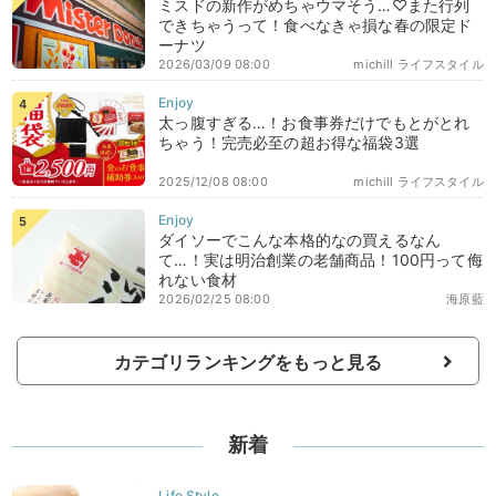
ミスドの新作がめちゃウマそう…♡また行列
できちゃうって！食べなきゃ損な春の限定ド
ーナツ
2026/03/09 08:00
michill ライフスタイル
太っ腹すぎる…！お食事券だけでもとがとれ
ちゃう！完売必至の超お得な福袋3選
2025/12/08 08:00
michill ライフスタイル
ダイソーでこんな本格的なの買えるなん
て…！実は明治創業の老舗商品！100円って侮
れない食材
2026/02/25 08:00
海原藍
カテゴリランキングをもっと見る
新着