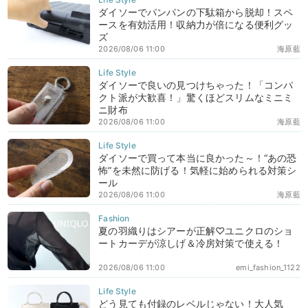
ダイソーでパンパンの下駄箱から脱却！スペ
ースを有効活用！収納力が倍になる便利グッ
ズ
2026/08/06 11:00
海原藍
ダイソーで良いの見つけちゃった！「コンパ
クト派が大歓喜！」驚くほどスリムなミニミ
ニ財布
2026/08/06 11:00
海原藍
ダイソーで買って本当に良かった～！“あの恐
怖”を未然に防げる！気軽に始められる対策シ
ール
2026/08/06 11:00
海原藍
夏の羽織りはシアーが正解♡ユニクロのショ
ートカーデが涼しげ＆冷房対策で使える！
2026/08/06 11:00
emi_fashion_1122
どう見ても付録のレベルじゃない！大人気