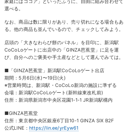
家庭にはココア」といったふうに、自由に組み合わせて
選べる。
なお、商品は数に限りがあり、売り切れになる場合もあ
る。他の商品も並んでいるので、チェックしてみよう。
店頭の「大きなわらび餅のパネル」を目印に、新潟駅
CoCoLoゲートに出店中の「GINZA芭蕉堂」に足を運
び、自分へのご褒美や手土産などとして選んでみては。
■「GINZA芭蕉堂」新潟駅CoCoLoゲート出店
期間：5月6日(水)〜19日(火)
※営業時間は、新潟駅・CoCoLo新潟の施設に準ずる
会場：新潟駅CoCoLoゲート(新幹線東改札前)
住所：新潟県新潟市中央区花園1-1-1 JR新潟駅構内
■GINZA芭蕉堂
住所：東京都中央区銀座6丁目10-1 GINZA SIX B2F
公式LINE：
https://lin.ee/yrEyw61