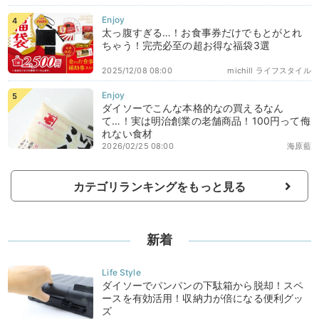
太っ腹すぎる…！お食事券だけでもとがとれ
ちゃう！完売必至の超お得な福袋3選
2025/12/08 08:00
michill ライフスタイル
ダイソーでこんな本格的なの買えるなん
て…！実は明治創業の老舗商品！100円って侮
れない食材
2026/02/25 08:00
海原藍
カテゴリランキングをもっと見る
新着
ダイソーでパンパンの下駄箱から脱却！スペ
ースを有効活用！収納力が倍になる便利グッ
ズ