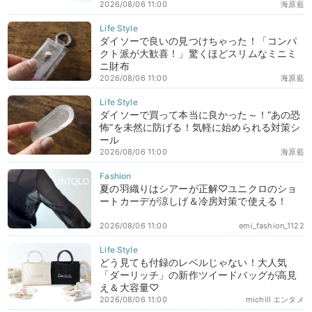
2026/08/06 11:00
海原藍
ダイソーで良いの見つけちゃった！「コンパ
クト派が大歓喜！」驚くほどスリムなミニミ
ニ財布
2026/08/06 11:00
海原藍
ダイソーで買って本当に良かった～！“あの恐
怖”を未然に防げる！気軽に始められる対策シ
ール
2026/08/06 11:00
海原藍
夏の羽織りはシアーが正解♡ユニクロのショ
ートカーデが涼しげ＆冷房対策で使える！
2026/08/06 11:00
emi_fashion_1122
どう見ても付録のレベルじゃない！大人気
「ダーリッチ」の新作ツイードバッグが高見
え＆大容量♡
2026/08/06 11:00
michill エンタメ