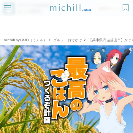
アプリでmichillが
無料ダウンロード
もっと便利に
michill byGMO（ミチル）
グルメ・おでかけ
【兵庫県丹波篠山市】かまい