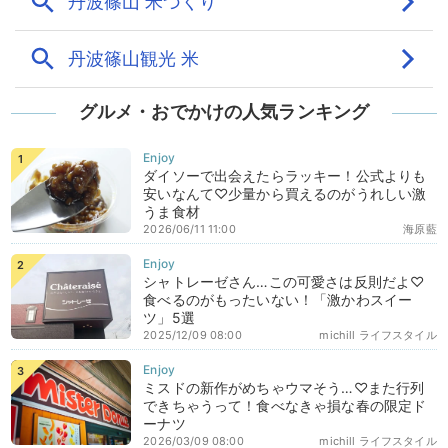
グルメ・おでかけの人気ランキング
ダイソーで出会えたらラッキー！公式よりも
安いなんて♡少量から買えるのがうれしい激
うま食材
2026/06/11 11:00
海原藍
シャトレーゼさん…この可愛さは反則だよ♡
食べるのがもったいない！「激かわスイー
ツ」5選
2025/12/09 08:00
michill ライフスタイル
ミスドの新作がめちゃウマそう…♡また行列
できちゃうって！食べなきゃ損な春の限定ド
ーナツ
2026/03/09 08:00
michill ライフスタイル