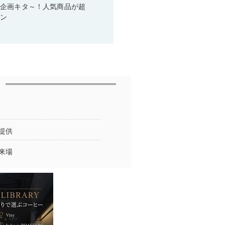
い企画キタ～！人気商品が超
ーン
提供
来場