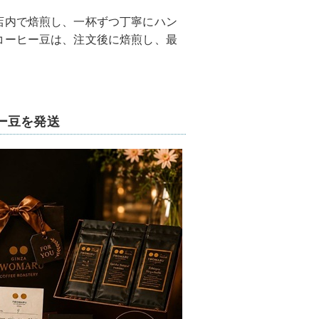
店内で焙煎し、一杯ずつ丁寧にハン
コーヒー豆は、注文後に焙煎し、最
。
ー豆を発送